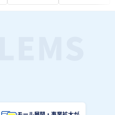
LEMS
モール展開・事業拡大が