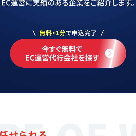
PE OF
を任せられる