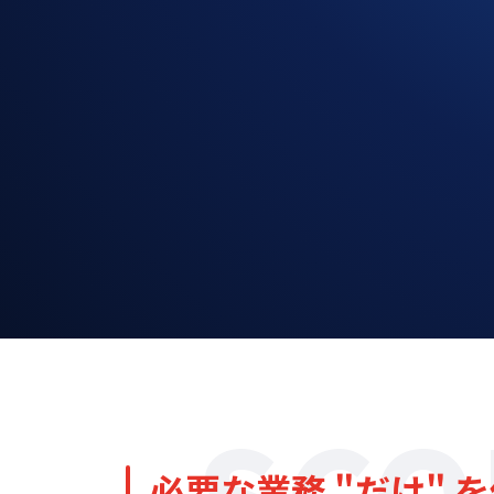
SCO
必要な業務 "だけ" 