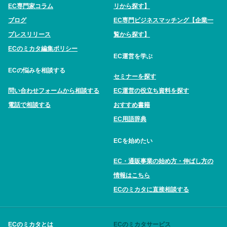
EC専門家コラム
リから探す】
ブログ
EC専門ビジネスマッチング【企業一
プレスリリース
覧から探す】
ECのミカタ編集ポリシー
EC運営を学ぶ
ECの悩みを相談する
セミナーを探す
問い合わせフォームから相談する
EC運営の役立ち資料を探す
電話で相談する
おすすめ書籍
EC用語辞典
ECを始めたい
EC・通販事業の始め方・伸ばし方の
情報はこちら
ECのミカタに直接相談する
ECのミカタとは
ECのミカタサービス