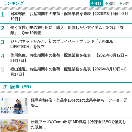
ランキング
今日
週間
月間
1
日本郵便 お盆期間中の集荷・配達業務を発表【2026年8月5日～8月
19日】
2
働く女性が夏の旅行用に「購入・新調したいアイテム」1位は「衣
類」 Qoo10調査
3
ジャパネットたかた、初のプライベートブランド「J PRIDE
LIFETECH」を設立
4
佐川急便、お盆期間中の集荷・配達業務を発表 【2026年8月12日～
8月17日】
5
福山通運、お盆期間中の集荷・配達業務を発表【2026年8月10日～8
月17日】
注目記事（PR）
限界利益4倍・欠品率10分の1の成果事例も データ一元
管...
松屋フーズのTemu出店 MD戦略｜冷凍食品ECで証明し
た販路...