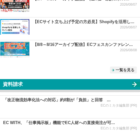
2026/08/07
【ECサイト立ち上げ予定の方必見】Shopifyを活用し...
2026/08/07
【8/8～8/16アーカイブ配信】ECフェスカンファレン...
2026/08/08
一覧を見る
資料請求
「改正物流効率化法への対応」約8割が「負担」と回答 ...
ECのミカタ編集部 [PR]
EC WITH、「仕事掲示板」機能でEC人材への直接発注が可...
ECのミカタ編集部 [PR]