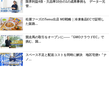
限界利益4倍・欠品率10分の1の成果事例も データ一元
管...
松屋フーズのTemu出店 MD戦略｜冷凍食品ECで証明し
た販路...
競走馬の取引をオープンに――「GMOクラウドEC」で
挑む、国...
スペース不足と配送コストを同時に解決 地区宅便×「ナ
ノ...