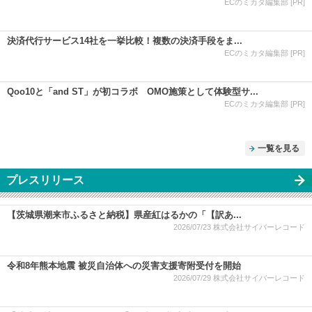
ECのミカタ編集部 [PR]
決済代行サービス14社を一挙比較！複数の決済手段をま...
ECのミカタ編集部 [PR]
Qoo10と「and ST」が初コラボ OMO施策として体験型サ...
ECのミカタ編集部 [PR]
一覧を見る
プレスリリース
【茨城県潮来市ふるさと納税】県産紅はるかの「【訳あ...
2026/07/23
株式会社サイバーレコード
令和8年熊本地震 被災自治体への災害支援寄附受付を開始
2026/07/29
株式会社サイバーレコード