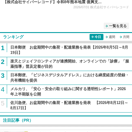
【株式会社サイバーレコード】令和8年熊本地震 復興支...
2026/07/31
株式会社サイバーレコード
一覧を見る
ランキング
今日
週間
月間
1
日本郵便 お盆期間中の集荷・配達業務を発表【2026年8月5日～8月
19日】
2
楽天とジェイフロンティアが連携開始、オンラインでの「診療」「服
薬指導」普及定着が目的
3
日本郵便、「ビジネスデジタルアドレス」における緯度経度の登録・
共有機能を提供
4
メルカリ、「安心・安全の取り組みに関する透明性レポート」2026
年上半期版を公開
5
佐川急便、お盆期間中の集荷・配達業務を発表 【2026年8月12日～
8月17日】
注目記事（PR）