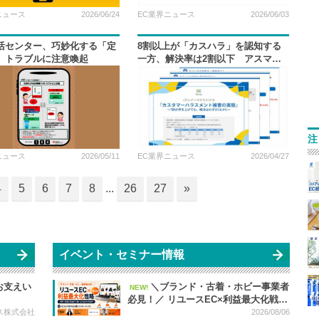
ニュース
2026/06/24
EC業界ニュース
2026/06/03
活センター、巧妙化する「定
8割以上が「カスハラ」を認知する
」トラブルに注意喚起
一方、解決率は2割以下 アスマー
ク調査
注
ニュース
2026/05/11
EC業界ニュース
2026/04/27
4
5
6
7
8
...
26
27
»
イベント・セミナー情報
お支えい
＼ブランド・古着・ホビー事業者
NEW!
必見！／ リユースEC×利益最大化戦略
2026 ～楽天で集客＆自社ECの囲い込
ス株式会社
2026/08/06