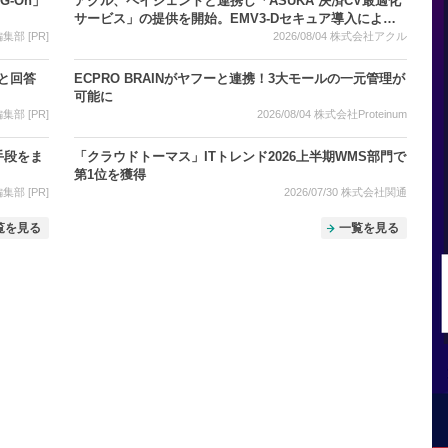
-On」
アクル、ペイジェントと連携し「ASUKA 決済CV最適化
サービス」の提供を開始。EMV3-Dセキュア導入による
売上機会の損失を防止、決済代行大手と連携強化
部 [PR]
2026/08/04
株式会社アクル
」と回答
ECPRO BRAINがヤフーと連携！3大モールの一元管理が
可能に
部 [PR]
2026/08/04
株式会社Proteinum
手段をま
「クラウドトーマス」ITトレンド2026上半期WMS部門で
第1位を獲得
部 [PR]
2026/07/30
株式会社関通
覧を見る
一覧を見る