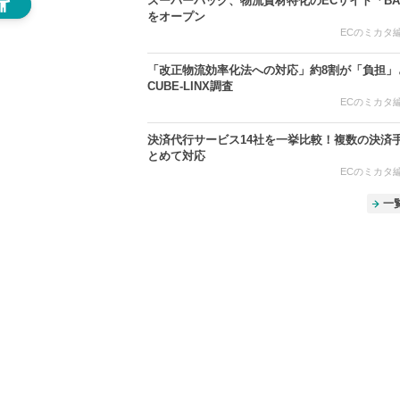
スーパーバッグ、物流資材特化のECサイト「BAG
をオープン
ECのミカタ編集
「改正物流効率化法への対応」約8割が「負担
CUBE-LINX調査
ECのミカタ編集
決済代行サービス14社を一挙比較！複数の決済
とめて対応
ECのミカタ編集
一