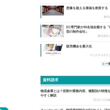
想像を超える価値を創造する
株式会
EC専門家が40名強在籍する「
型の制作会社」
株式会社
販売機会を最大化
マックスコネク
一
資料請求
物流倉庫とは？役割や業務内容、種類別の特徴
やすく解説
ECのミカタ編集