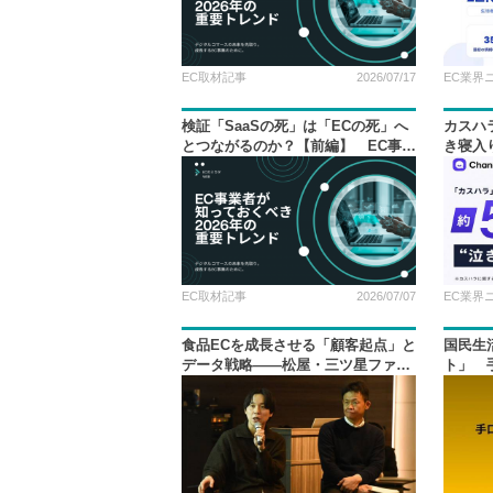
EC取材記事
2026/07/17
EC業界
検証「SaaSの死」は「ECの死」へ
カスハ
とつながるのか？【前編】 EC事業
き寝入
者が知っておくべき2026年の重要ト
Channe
レンド
EC取材記事
2026/07/07
EC業界
食品ECを成長させる「顧客起点」と
国民生
データ戦略――松屋・三ツ星ファー
ト」 
ム・ZENBの実践事例
喚起