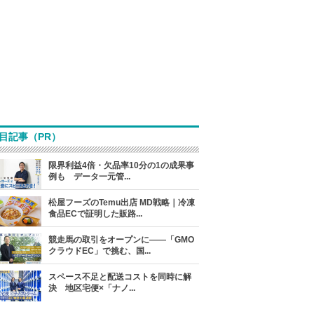
目記事（PR）
限界利益4倍・欠品率10分の1の成果事
例も データ一元管...
松屋フーズのTemu出店 MD戦略｜冷凍
食品ECで証明した販路...
競走馬の取引をオープンに――「GMO
クラウドEC」で挑む、国...
スペース不足と配送コストを同時に解
決 地区宅便×「ナノ...