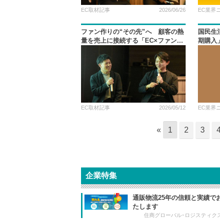
EC取材記事
2026/06/26
EC業界
ファン作りの“その先”へ 顧客の熱
国民生
量を売上に接続する「EC×ファンマ
期購入
ーケティング」最前線
EC取材記事
2026/05/12
EC業界
«
1
2
3
企業特集
通販物流25年の信頼と実績で
たします
住商グローバル･ロジスティク