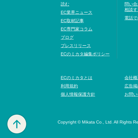
読む
問い合
相談す
EC業界ニュース
電話で
EC取材記事
EC専門家コラム
ブログ
プレスリリース
ECのミカタ編集ポリシー
ECのミカタとは
会社概
利用規約
広告掲
個人情報保護方針
お問い
Copyright © Mikata Co., Ltd. All Rights R