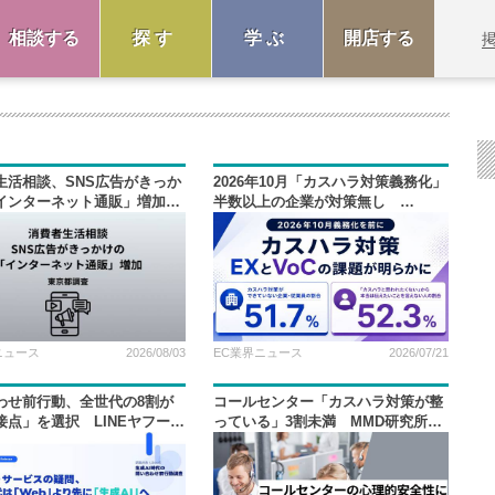
相談する
探す
学ぶ
開店する
生活相談、SNS広告がきっか
2026年10月「カスハラ対策義務化」
インターネット通販」増加
半数以上の企業が対策無し
調査
Channel Corporation調査
ニュース
2026/08/03
EC業界ニュース
2026/07/21
わせ前行動、全世代の8割が
コールセンター「カスハラ対策が整
接点」を選択 LINEヤフーコ
っている」3割未満 MMD研究所、
ケーションズ調査
PKSHA調査