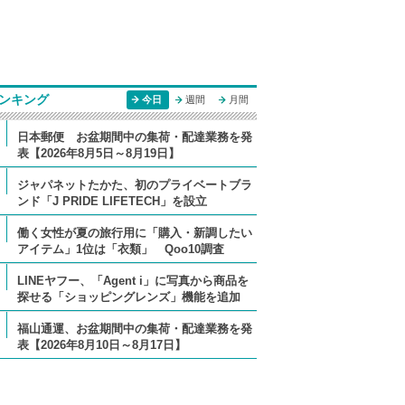
ンキング
今日
週間
月間
日本郵便 お盆期間中の集荷・配達業務を発
表【2026年8月5日～8月19日】
ジャパネットたかた、初のプライベートブラ
ンド「J PRIDE LIFETECH」を設立
働く女性が夏の旅行用に「購入・新調したい
アイテム」1位は「衣類」 Qoo10調査
LINEヤフー、「Agent i」に写真から商品を
探せる「ショッピングレンズ」機能を追加
福山通運、お盆期間中の集荷・配達業務を発
表【2026年8月10日～8月17日】