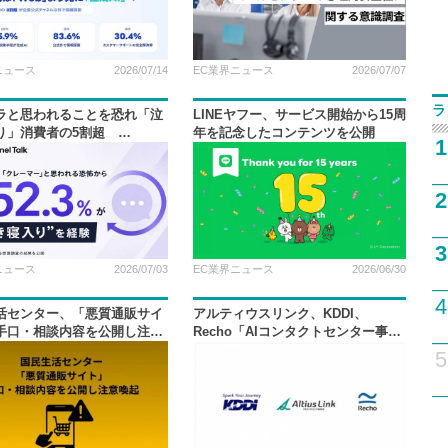
ニュース
2026/07/14
EC業界ニュース
2026/07/07
ラ
ラと思われることを恐れ「泣
LINEヤフー、サービス開始から15周
り」消費者の5割超
年を記念したコンテンツを公開
1
l Corporation調査
2
3
ニュース
2026/07/03
EC業界ニュース
2026/06/30
4
活センター、「悪質通販サイ
アルティウスリンク、KDDI、
手口・相談内容を公開し注意
Recho「AIコンタクトセンター事
業」で協業
5