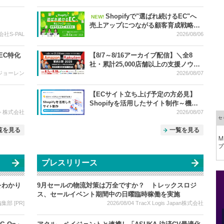
み設計の成功例～
Shopifyで"選ばれ続けるEC"へ
NEW!
売上アップにつながる顧客育成戦略を
徹底解説！
社S-PAL
2026/08/06
EC特化
【8/7～8/16アーカイブ配信】＼全8
社・累計25,000店舗以上の支援ノウハ
ウが大集結／ Amazon vs Rakuten 徹
ジョーレン
2026/08/07
底比較 2026 ー 上半期振り返り＆下半
期で売上を伸ばす SEO・広告・セール
【ECサイト立ち上げ予定の方必見】
対策 ー
Shopifyを活用したサイト制作～機能
紹介から立ち上げ時のポイントまでご
ト株式会社
2026/08/07
紹介～
覧を見る
一覧を見る
プレスリリース
をわかり
9月セールの物流対策は万全ですか？ トレックスロジ
ス、セールイベント期間中の日曜臨時稼働を実施
部 [PR]
2026/08/04
TracX Logis Japan株式会社