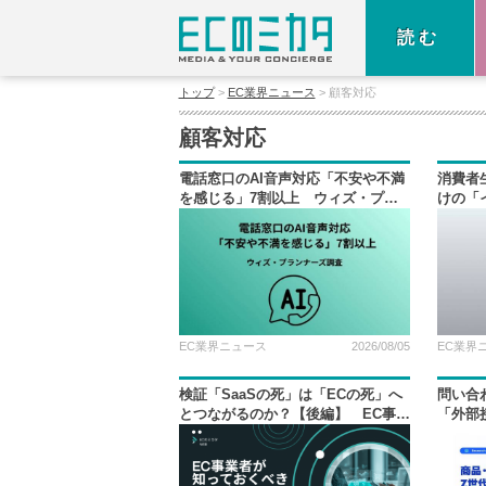
読む
トップ
EC業界ニュース
顧客対応
顧客対応
電話窓口のAI音声対応「不安や不満
消費者
を感じる」7割以上 ウィズ・プラ
けの「
ンナーズ調査
東京都
EC業界ニュース
2026/08/05
EC業界
検証「SaaSの死」は「ECの死」へ
問い合
とつながるのか？【後編】 EC事業
「外部
者が知っておくべき2026年の重要ト
ミュニ
レンド