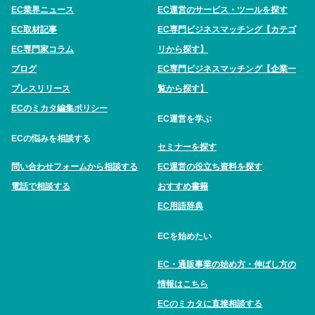
EC業界ニュース
EC運営のサービス・ツールを探す
EC取材記事
EC専門ビジネスマッチング【カテゴ
EC専門家コラム
リから探す】
ブログ
EC専門ビジネスマッチング【企業一
プレスリリース
覧から探す】
ECのミカタ編集ポリシー
EC運営を学ぶ
ECの悩みを相談する
セミナーを探す
問い合わせフォームから相談する
EC運営の役立ち資料を探す
電話で相談する
おすすめ書籍
EC用語辞典
ECを始めたい
EC・通販事業の始め方・伸ばし方の
情報はこちら
ECのミカタに直接相談する