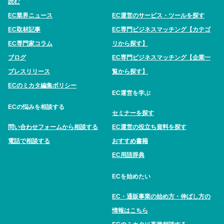
読む
EC業界ニュース
EC運営のサービス・ツールを探す
EC取材記事
EC専門ビジネスマッチング【カテゴ
EC専門家コラム
リから探す】
ブログ
EC専門ビジネスマッチング【企業一
プレスリリース
覧から探す】
ECのミカタ編集ポリシー
EC運営を学ぶ
ECの悩みを相談する
セミナーを探す
問い合わせフォームから相談する
EC運営の役立ち資料を探す
電話で相談する
おすすめ書籍
EC用語辞典
ECを始めたい
EC・通販事業の始め方・伸ばし方の
情報はこちら