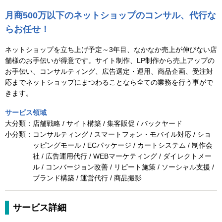
月商500万以下のネットショップのコンサル、代行な
らお任せ！
ネットショップを立ち上げ予定～3年目、なかなか売上が伸びない店
舗様のお手伝いが得意です。サイト制作、LP制作から売上アップの
お手伝い、コンサルティング、広告選定・運用、商品企画、受注対
応までネットショップにまつわることなら全ての業務を行う事がで
きます。
サービス領域
大分類：
店舗戦略 / サイト構築 / 集客販促 / バックヤード
小分類：
コンサルティング / スマートフォン・モバイル対応 / ショ
ッピングモール / ECパッケージ / カートシステム / 制作会
社 / 広告運用代行 / WEBマーケティング / ダイレクトメー
ル / コンバージョン改善 / リピート施策 / ソーシャル支援 /
ブランド構築 / 運営代行 / 商品撮影
サービス詳細