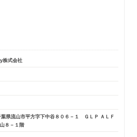
ogy株式会社
24 千葉県流山市平方字下中谷８０６－１ ＧＬＰ ＡＬＦ
流山８－１階