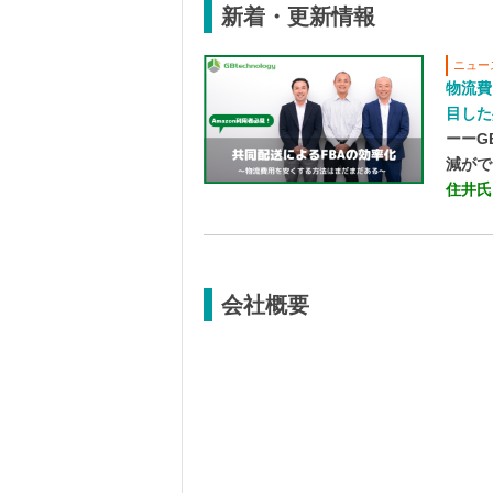
新着・更新情報
ニュー
物流費
目した
ーーG
減がで
住井氏
会社概要