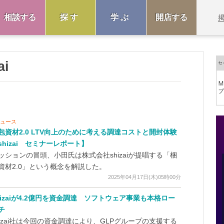
相談する
探す
学ぶ
開店する
i
ニュース
包資材2.0 LTV向上のために考える調達コストと開封体験
shizai セミナーレポート】
ッションの冒頭、小田氏は株式会社shizaiが提唱する「梱
資材2.0」という概念を解説した。
2025年04月17日(木)05時00分
hizaiが4.2億円を資金調達 ソフトウェア事業も本格ロー
チ
hizai社は今回の資金調達により、GLPグループの支援する