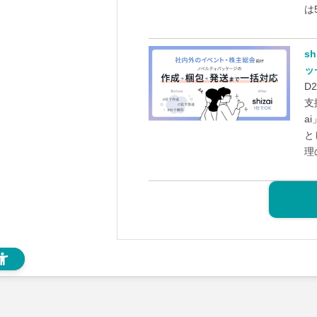
は5
s
ッ
D
支
a
と
理