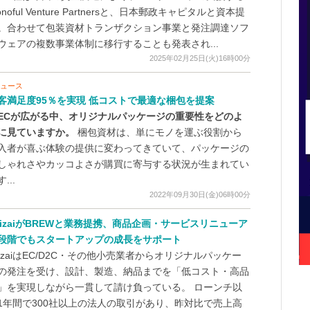
onoful Venture Partnersと、日本郵政キャピタルと資本提
。合わせて包装資材トランザクション事業と発注調達ソフ
ウェアの複数事業体制に移行することも発表され...
2025年02月25日(火)16時00分
ニュース
客満足度95％を実現 低コストで最適な梱包を提案
ECが広がる中、オリジナルパッケージの重要性をどのよ
に見ていますか。
梱包資材は、単にモノを運ぶ役割から
入者が喜ぶ体験の提供に変わってきていて、パッケージの
しゃれさやカッコよさが購買に寄与する状況が生まれてい
...
2022年09月30日(金)06時00分
hizaiがBREWと業務提携、商品企画・サービスリニューア
段階でもスタートアップの成長をサポート
hizaiはEC/D2C・その他小売業者からオリジナルパッケー
の発注を受け、設計、製造、納品までを「低コスト・高品
」を実現しながら一貫して請け負っている。 ローンチ以
1年間で300社以上の法人の取引があり、昨対比で売上高