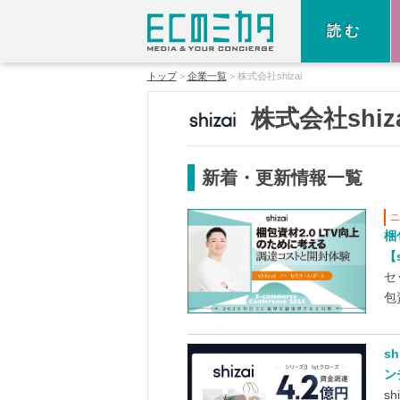
読む
トップ
企業一覧
株式会社shizai
株式会社shiza
新着・更新情報一覧
梱
【
セ
包
s
ン
s