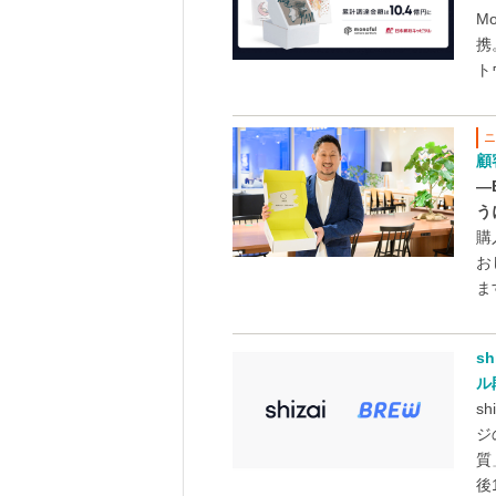
M
携
ト
顧
―
う
購
お
ます
s
ル
s
ジ
質
後