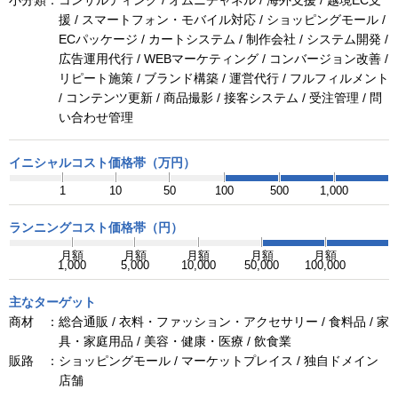
援 / スマートフォン・モバイル対応 / ショッピングモール /
ECパッケージ / カートシステム / 制作会社 / システム開発 /
広告運用代行 / WEBマーケティング / コンバージョン改善 /
リピート施策 / ブランド構築 / 運営代行 / フルフィルメント
/ コンテンツ更新 / 商品撮影 / 接客システム / 受注管理 / 問
い合わせ管理
イニシャルコスト価格帯（万円）
1
10
50
100
500
1,000
ランニングコスト価格帯（円）
月額
月額
月額
月額
月額
1,000
5,000
10,000
50,000
100,000
主なターゲット
商材 ：
総合通販 / 衣料・ファッション・アクセサリー / 食料品 / 家
具・家庭用品 / 美容・健康・医療 / 飲食業
販路 ：
ショッピングモール / マーケットプレイス / 独自ドメイン
店舗