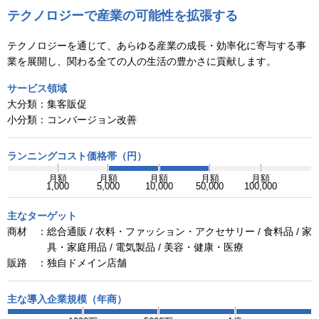
テクノロジーで産業の可能性を拡張する
テクノロジーを通じて、あらゆる産業の成長・効率化に寄与する事
業を展開し、関わる全ての人の生活の豊かさに貢献します。
サービス領域
大分類：
集客販促
小分類：
コンバージョン改善
ランニングコスト価格帯（円）
月額
月額
月額
月額
月額
1,000
5,000
10,000
50,000
100,000
主なターゲット
商材 ：
総合通販 / 衣料・ファッション・アクセサリー / 食料品 / 家
具・家庭用品 / 電気製品 / 美容・健康・医療
販路 ：
独自ドメイン店舗
主な導入企業規模（年商）