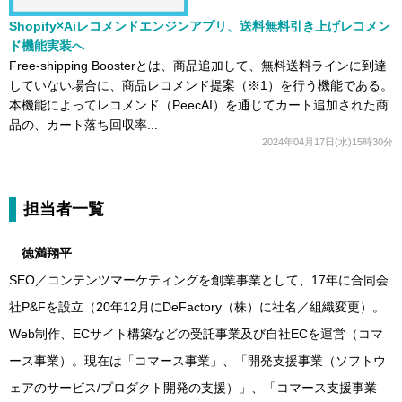
Shopify×Aiレコメンドエンジンアプリ、送料無料引き上げレコメン
ド機能実装へ
Free-shipping Boosterとは、商品追加して、無料送料ラインに到達
していない場合に、商品レコメンド提案（※1）を行う機能である。
本機能によってレコメンド（PeecAI）を通じてカート追加された商
品の、カート落ち回収率...
2024年04月17日(水)15時30分
担当者一覧
徳満翔平
SEO／コンテンツマーケティングを創業事業として、17年に合同会
社P&Fを設立（20年12月にDeFactory（株）に社名／組織変更）。
Web制作、ECサイト構築などの受託事業及び自社ECを運営（コマ
ース事業）。現在は「コマース事業」、「開発支援事業（ソフトウ
ェアのサービス/プロダクト開発の支援）」、「コマース支援事業