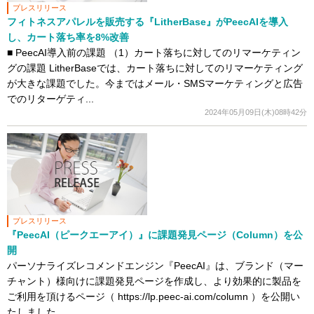
プレスリリース
フィトネスアパレルを販売する『LitherBase』がPeecAIを導入
し、カート落ち率を8%改善
■ PeecAI導入前の課題 （1）カート落ちに対してのリマーケティン
グの課題 LitherBaseでは、カート落ちに対してのリマーケティング
が大きな課題でした。今まではメール・SMSマーケティングと広告
でのリターゲティ...
2024年05月09日(木)08時42分
プレスリリース
『PeecAI（ピークエーアイ）』に課題発見ページ（Column）を公
開
パーソナライズレコメンドエンジン『PeecAI』は、ブランド（マー
チャント）様向けに課題発見ページを作成し、より効果的に製品を
ご利用を頂けるページ（ https://lp.peec-ai.com/column ）を公開い
たしました。 ...