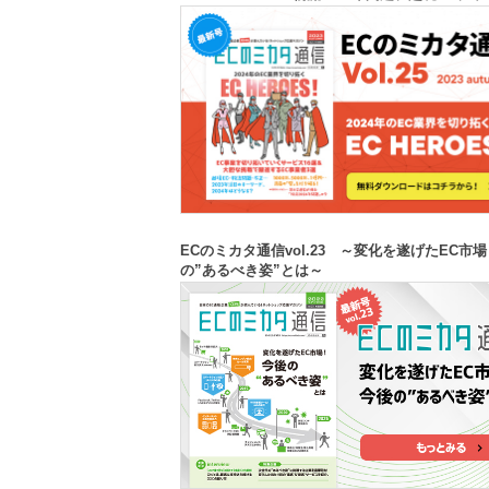
商の「壁」、どう対策？～
ECのミカタ通信vol.23 ～変化を遂げたEC市
の”あるべき姿”とは～