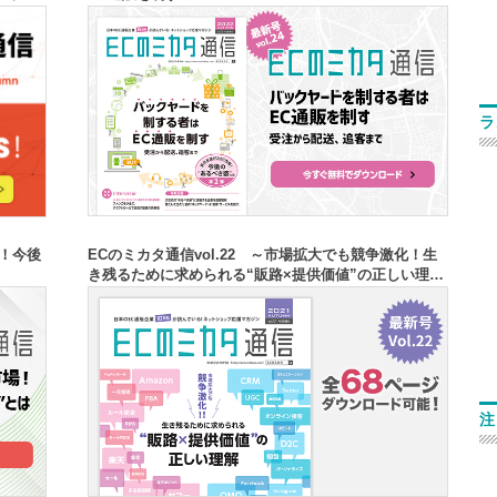
ラ
場！今後
ECのミカタ通信vol.22 ～市場拡大でも競争激化！生
き残るために求められる“販路×提供価値”の正しい理解
～
注