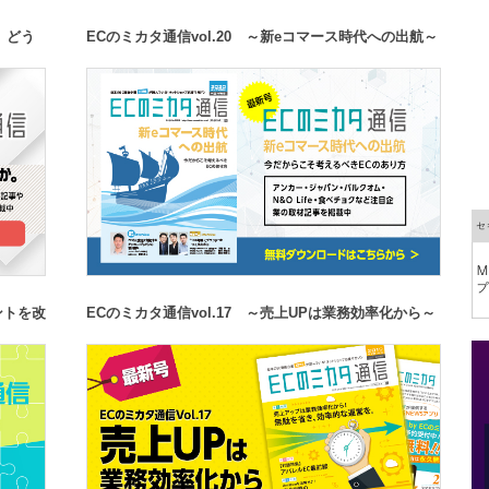
、どう
ECのミカタ通信vol.20 ～新eコマース時代への出航～
ントを改
ECのミカタ通信vol.17 ～売上UPは業務効率化から～