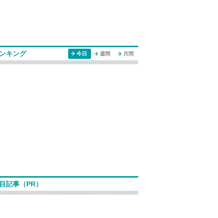
ンキング
今日
週間
月間
目記事（PR）