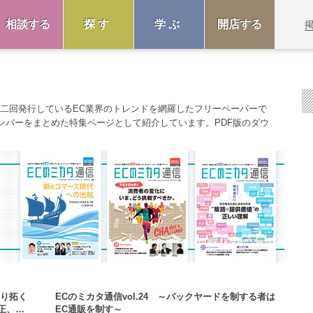
相談する
探す
学ぶ
開店する
年二回発行しているEC業界のトレンドを網羅したフリーペーパーで
ンバーをまとめた特集ページとして紹介しています。PDF版のダウ
切り拓く
ECのミカタ通信vol.24 ～バックヤードを制する者は
不正、月
EC通販を制す～