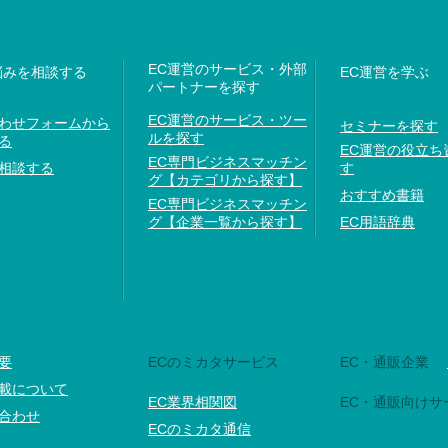
EC運営のサービス・外部
悩みを相談する
EC運営を学ぶ
パートナーを探す
EC運営のサービス・ツー
わせフォームから
セミナーを探す
ルを探す
る
EC運営の役立ち
EC専門ビジネスマッチン
相談する
す
グ【カテゴリから探す】
おすすめ書籍
EC専門ビジネスマッチン
グ【企業一覧から探す】
EC用語辞典
要
ECのミカタサービス
EC・通販企業
載について
EC業界相関図
EC・通販向けサ
合わせ
ECのミカタ通信