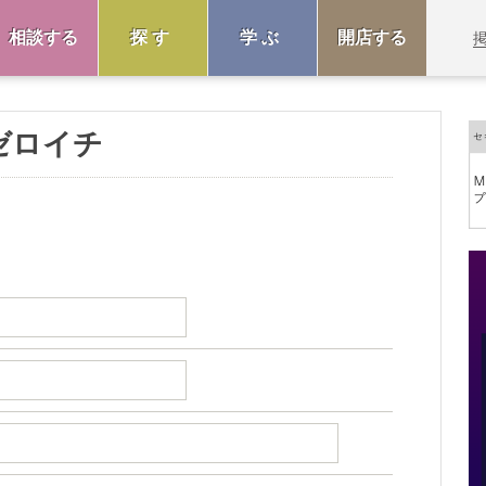
相談する
探す
学ぶ
開店する
ゼロイチ