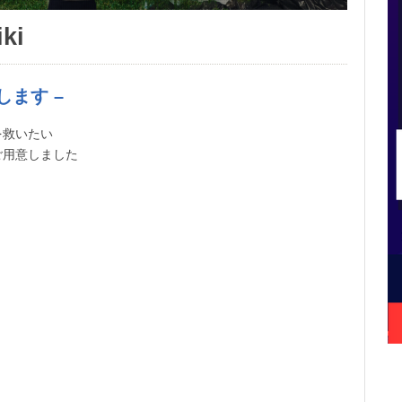
ki
します –
を救いたい
ご用意しました