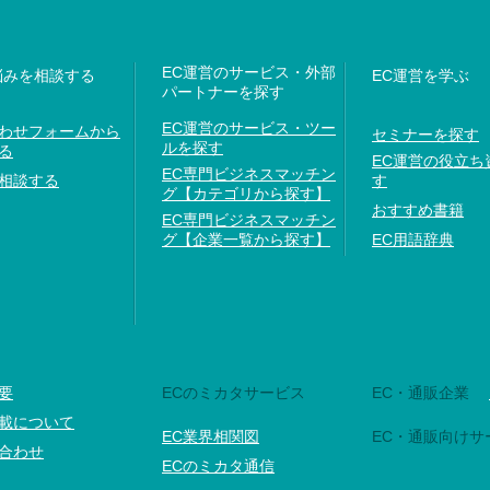
EC運営のサービス・外部
悩みを相談する
EC運営を学ぶ
パートナーを探す
EC運営のサービス・ツー
わせフォームから
セミナーを探す
ルを探す
る
EC運営の役立ち
EC専門ビジネスマッチン
相談する
す
グ【カテゴリから探す】
おすすめ書籍
EC専門ビジネスマッチン
グ【企業一覧から探す】
EC用語辞典
要
ECのミカタサービス
EC・通販企業
載について
EC業界相関図
EC・通販向けサ
合わせ
ECのミカタ通信