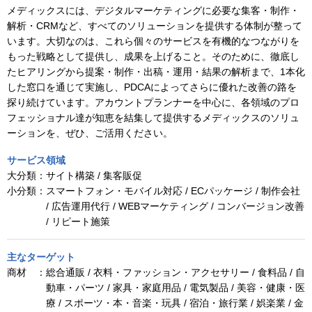
メディックスには、デジタルマーケティングに必要な集客・制作・
解析・CRMなど、すべてのソリューションを提供する体制が整って
います。大切なのは、これら個々のサービスを有機的なつながりを
もった戦略として提供し、成果を上げること。そのために、徹底し
たヒアリングから提案・制作・出稿・運用・結果の解析まで、1本化
した窓口を通じて実施し、PDCAによってさらに優れた改善の路を
探り続けています。アカウントプランナーを中心に、各領域のプロ
フェッショナル達が知恵を結集して提供するメディックスのソリュ
ーションを、ぜひ、ご活用ください。
サービス領域
大分類：
サイト構築 / 集客販促
小分類：
スマートフォン・モバイル対応 / ECパッケージ / 制作会社
/ 広告運用代行 / WEBマーケティング / コンバージョン改善
/ リピート施策
主なターゲット
商材 ：
総合通販 / 衣料・ファッション・アクセサリー / 食料品 / 自
動車・パーツ / 家具・家庭用品 / 電気製品 / 美容・健康・医
療 / スポーツ・本・音楽・玩具 / 宿泊・旅行業 / 娯楽業 / 金