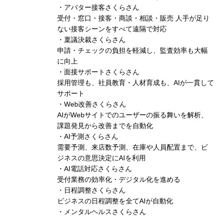
・アバター接客さくらさん
受付・窓口・接客・商談・相談・販売 人手が足り
ない接客シーンをすべて遠隔で対応
・稟議決裁さくらさん
申請・チェックの負担を軽減し、監査効率も大幅
に向上
・面接サポートさくらさん
採用管理も、社員教育・人材育成も、AIが一貫して
サポート
・Web改善さくらさん
AIがWebサイトでのユーザーの振る舞いを解析、
課題発見から改善までを自動化
・AI予測さくらさん
需要予測、来店数予測、在庫や人員配置まで、ビ
ジネスの意思決定にAIを利用
・AI電話対応さくらさん
受付業務の効率化・デジタル化を進める
・日程調整さくらさん
ビジネスの日程調整を全てAIが自動化
・メンタルヘルスさくらさん