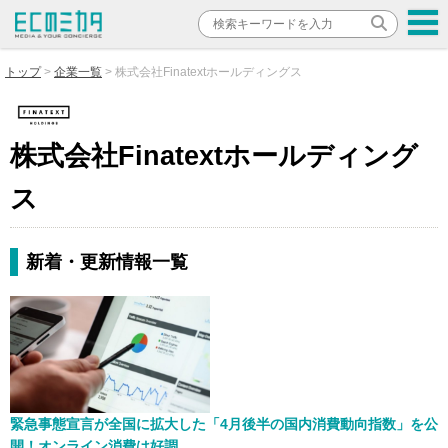
トップ
企業一覧
株式会社Finatextホールディングス
株式会社Finatextホールディング
ス
新着・更新情報一覧
緊急事態宣言が全国に拡大した「4月後半の国内消費動向指数」を公
開！オンライン消費は好調