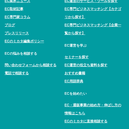
EC業界ニュース
EC運営のサービス・ツールを探す
EC取材記事
EC専門ビジネスマッチング【カテゴ
EC専門家コラム
リから探す】
ブログ
EC専門ビジネスマッチング【企業一
プレスリリース
覧から探す】
ECのミカタ編集ポリシー
EC運営を学ぶ
ECの悩みを相談する
セミナーを探す
問い合わせフォームから相談する
EC運営の役立ち資料を探す
電話で相談する
おすすめ書籍
EC用語辞典
ECを始めたい
EC・通販事業の始め方・伸ばし方の
情報はこちら
ECのミカタに直接相談する