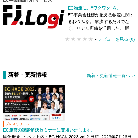
EC事業物流代行サービス
EC物流に、“ワクワク”を。
EC事業会社様が抱える物流に関す
るお悩みを。 解決するだけでな
く、リアル店舗を活用した。 販路
拡大や販促支援もサポート致しま
-
レビューを見る (0)
す
新着・更新情報
新着・更新情報一覧へ >
プレスリリース
EC運営の課題解決セミナーに登壇いたします。
開催概要: イベント名：EC HACK 2023 vol.2 日時: 2023年7月26日