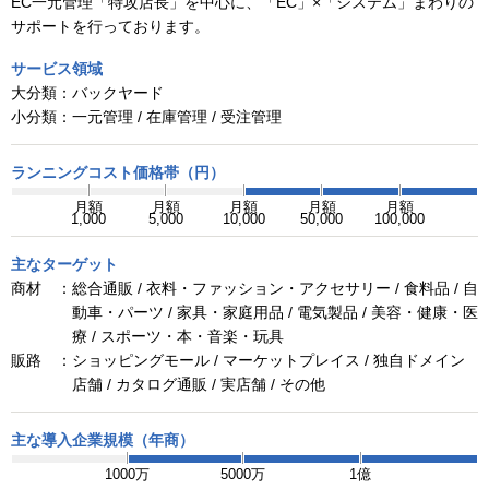
EC一元管理「特攻店長」を中心に、「EC」×「システム」まわりの
サポートを行っております。
サービス領域
大分類：
バックヤード
小分類：
一元管理 / 在庫管理 / 受注管理
ランニングコスト価格帯（円）
月額
月額
月額
月額
月額
1,000
5,000
10,000
50,000
100,000
主なターゲット
商材 ：
総合通販 / 衣料・ファッション・アクセサリー / 食料品 / 自
動車・パーツ / 家具・家庭用品 / 電気製品 / 美容・健康・医
療 / スポーツ・本・音楽・玩具
販路 ：
ショッピングモール / マーケットプレイス / 独自ドメイン
店舗 / カタログ通販 / 実店舗 / その他
主な導入企業規模（年商）
1000万
5000万
1億