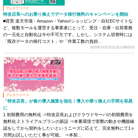
プレスリリース
特攻店長へのお乗り換えでデータ移行無料のキャンペーンを開始
■背景 楽天市場・Amazon・Yahoo!ショッピング・自社ECサイトな
ど、複数モールを運営する事業者にとって、受注・在庫・出荷業務
の一元化と自動化は今や不可欠です。しかし、システム切替時には
「既存データの移行コスト」や「作業工数の負担...
2025年10月10日(金)10時00分
プレスリリース
「特攻店長」が春の導入施策を強化！導入や乗り換えの手間を容易
に
1.初期費用の無料化 ⇒特攻店長およびクラウドサーバの初期費用を
無料化 2.トライアルプランの新設 ⇒本番環境で実際の動きや機能確
認をしてから契約をしたいというニーズに応えて、完全無料にて1ヶ
月間お試しいただく事が可能。 ⇒本契...