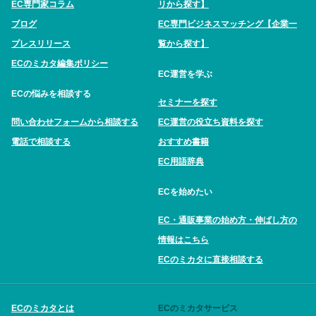
EC専門家コラム
リから探す】
ブログ
EC専門ビジネスマッチング【企業一
プレスリリース
覧から探す】
ECのミカタ編集ポリシー
EC運営を学ぶ
ECの悩みを相談する
セミナーを探す
問い合わせフォームから相談する
EC運営の役立ち資料を探す
電話で相談する
おすすめ書籍
EC用語辞典
ECを始めたい
EC・通販事業の始め方・伸ばし方の
情報はこちら
ECのミカタに直接相談する
ECのミカタとは
ECのミカタサービス