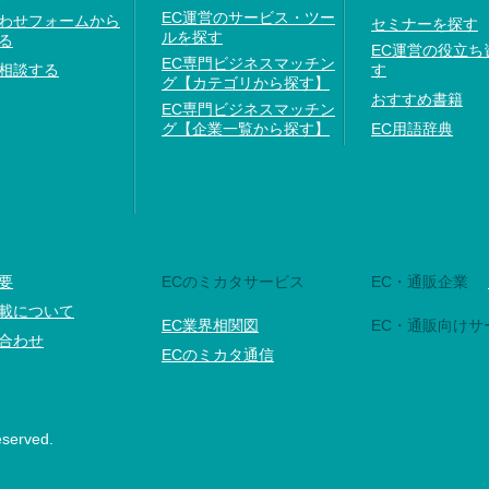
EC運営のサービス・ツー
わせフォームから
セミナーを探す
ルを探す
る
EC運営の役立ち
EC専門ビジネスマッチン
相談する
す
グ【カテゴリから探す】
おすすめ書籍
EC専門ビジネスマッチン
グ【企業一覧から探す】
EC用語辞典
要
ECのミカタサービス
EC・通販企業
載について
EC業界相関図
EC・通販向けサ
合わせ
ECのミカタ通信
eserved.