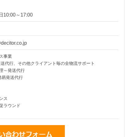
0:00～17:00
decitor.co.jp
ス事業
発送代行、その他クライアント毎の全物流サポート
理～発送代行
簡易発送代行
ンス
促ラウンド