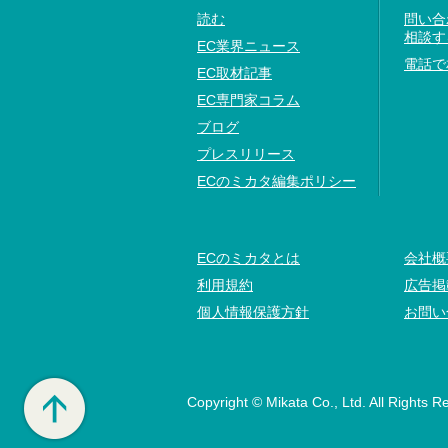
読む
問い合
相談す
EC業界ニュース
電話で
EC取材記事
EC専門家コラム
ブログ
プレスリリース
ECのミカタ編集ポリシー
ECのミカタとは
会社概
利用規約
広告掲
個人情報保護方針
お問い
Copyright © Mikata Co., Ltd. All Rights R