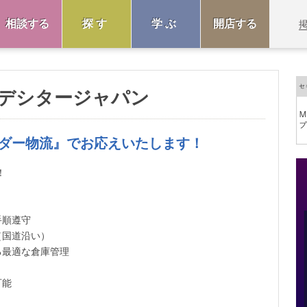
相談する
探す
学ぶ
開店する
デシタージャパン
ダー物流』でお応えいたします！
！
手順遵守
（国道沿い）
る最適な倉庫管理
可能