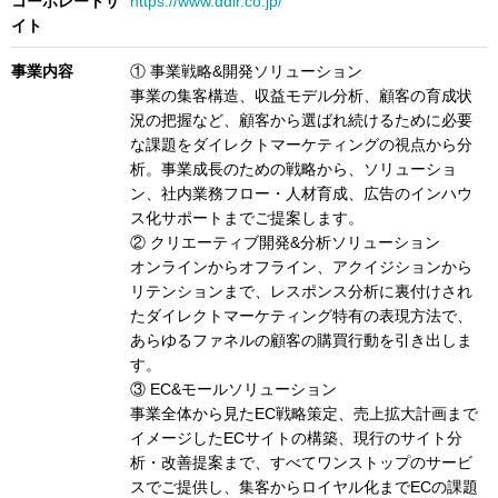
コーポレートサ
https://www.ddir.co.jp/
イト
事業内容
① 事業戦略&開発ソリューション
事業の集客構造、収益モデル分析、顧客の育成状
況の把握など、顧客から選ばれ続けるために必要
な課題をダイレクトマーケティングの視点から分
析。事業成長のための戦略から、ソリューショ
ン、社内業務フロー・人材育成、広告のインハウ
ス化サポートまでご提案します。
② クリエーティブ開発&分析ソリューション
オンラインからオフライン、アクイジションから
リテンションまで、レスポンス分析に裏付けされ
たダイレクトマーケティング特有の表現方法で、
あらゆるファネルの顧客の購買行動を引き出しま
す。
③ EC&モールソリューション
事業全体から見たEC戦略策定、売上拡大計画まで
イメージしたECサイトの構築、現行のサイト分
析・改善提案まで、すべてワンストップのサービ
スでご提供し、集客からロイヤル化までECの課題