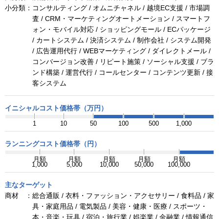
小分類：
コンサルティング / オムニチャネル / 越境EC支援 / 市場調
査 / CRM・マーケティングオートメーション / スマートフ
ォン・モバイル対応 / ショッピングモール / ECパッケージ
/ カートシステム / 決済システム / 制作会社 / システム開発
/ 広告運用代行 / WEBマーケティング / ダイレクトメール /
コンバージョン改善 / リピート施策 / ソーシャル支援 / ブラ
ンド構築 / 運営代行 / コールセンター / コンテンツ更新 / 接
客システム
イニシャルコスト価格帯（万円）
1
10
50
100
500
1,000
ランニングコスト価格帯（円）
月額
月額
月額
月額
月額
1,000
5,000
10,000
50,000
100,000
主なターゲット
商材 ：
総合通販 / 衣料・ファッション・アクセサリー / 食料品 / 家
具・家庭用品 / 電気製品 / 美容・健康・医療 / スポーツ・
本・音楽・玩具 / 宿泊・旅行業 / 娯楽業 / 金融業 / 情報通信