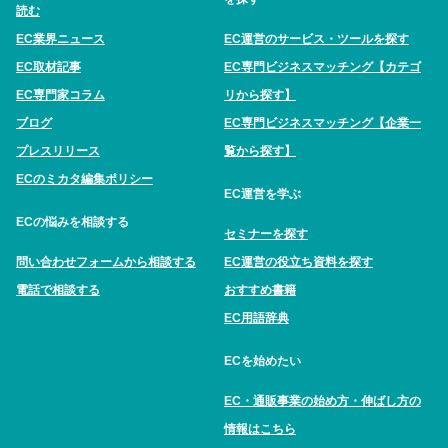
読む
EC業界ニュース
EC運営のサービス・ツールを探す
EC取材記事
EC専門ビジネスマッチング【カテゴ
EC専門家コラム
リから探す】
ブログ
EC専門ビジネスマッチング【企業一
プレスリリース
覧から探す】
ECのミカタ編集ポリシー
EC運営を学ぶ
ECの悩みを相談する
セミナーを探す
問い合わせフォームから相談する
EC運営の役立ち資料を探す
電話で相談する
おすすめ書籍
EC用語辞典
ECを始めたい
EC・通販事業の始め方・伸ばし方の
情報はこちら