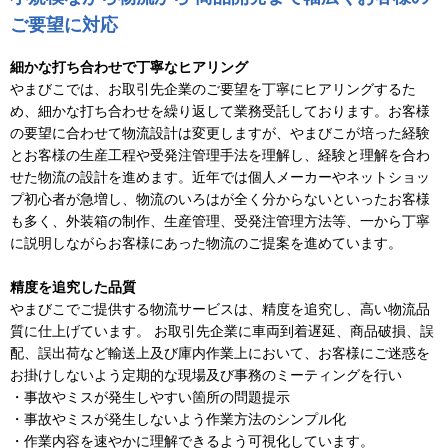
ご要望に対応
細かな打ち合わせで丁寧なヒアリング
やまびこでは、お取引先企業のご要望を丁寧にヒアリングするた
め、細かな打ち合わせを繰り返して業務受託しております。お客様
の要望に合わせて物流設計は変更しますが、やまびこが培った経験
とお客様の生産工程や受発注管理手法を理解し、経験と理解を合わ
せた物流の設計を進めます。近年では個人メーカーやネットショッ
プ初心者が急増し、物流のいろはが全く分からないといったお客様
も多く、外装箱の制作、生産管理、受発注管理方法等、一から丁寧
に説明しながらお客様にあった物流のご提案を進めています。
精度を追究した品質
やまびこでご提供する物流サービスは、精度を追究し、高い物流品
質に仕上げています。 お取引先企業に車両到着遅延、商品破損、誤
配、誤出荷など輸送上及び庫内作業上において、お客様にご迷惑を
お掛けしないよう定期的な現場及び事務のミーティングを行い
・事故やミスが発生しやすい箇所の問題提示
・事故やミスが発生しないよう作業方法のシンプル化
・作業内容を速やかに理解できるよう可視化しています。