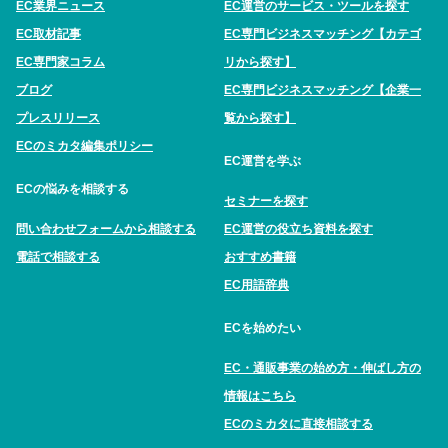
EC業界ニュース
EC運営のサービス・ツールを探す
EC取材記事
EC専門ビジネスマッチング【カテゴ
EC専門家コラム
リから探す】
ブログ
EC専門ビジネスマッチング【企業一
プレスリリース
覧から探す】
ECのミカタ編集ポリシー
EC運営を学ぶ
ECの悩みを相談する
セミナーを探す
問い合わせフォームから相談する
EC運営の役立ち資料を探す
電話で相談する
おすすめ書籍
EC用語辞典
ECを始めたい
EC・通販事業の始め方・伸ばし方の
情報はこちら
ECのミカタに直接相談する