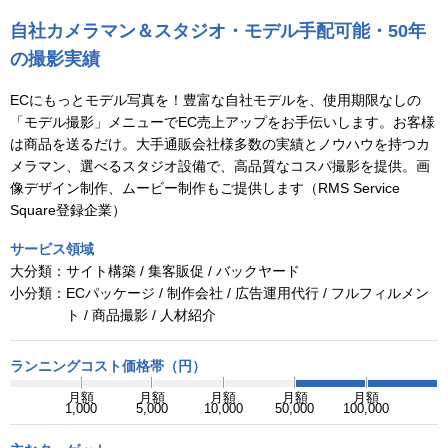
自社カメラマン＆スタジオ・モデル手配可能・50年
の撮影実績
ECにもっとモデル写真を！豊富な自社モデルを、使用期限なしの
「モデル撮影」メニューでEC売上アップをお手伝いします。お客様
は商品を送るだけ。大手通販会社様多数の実績とノウハウを持つカ
メラマン、選べるスタジオ設備で、高品質なコスパ撮影を提供。画
像デザイン制作、ムービー制作もご提供します（RMS Service
Square登録企業）
サービス領域
大分類：
サイト構築 / 集客販促 / バックヤード
小分類：
ECパッケージ / 制作会社 / 広告運用代行 / フルフィルメン
ト / 商品撮影 / 人材紹介
ランニングコスト価格帯（円）
月額
月額
月額
月額
月額
1,000
5,000
10,000
50,000
100,000