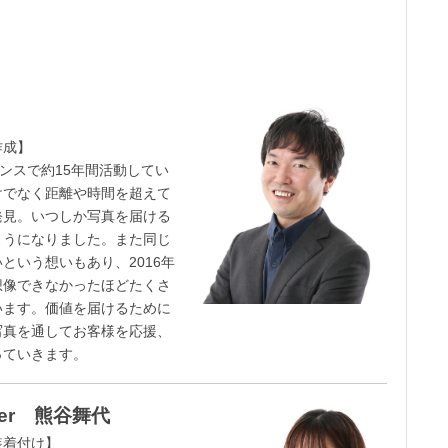
応・新プラン作成】
ンスで約15年間活動してい
けでなく距離や時間を超えて
発見。いつしか写真を届ける
ようになりました。また同じ
という想いもあり、2016年
想像できなかったほどたくさ
います。価値を届けるために
写真を通してお客様を応援、
っていきます。
apher 熊谷舞代
像加工・和装着付け】