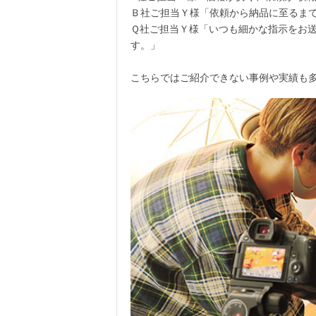
Ｂ社ご担当Ｙ様「依頼から納品に至るま
Ｑ社ご担当Ｙ様「いつも細かな指示をお
す。」
こちらではご紹介できない事例や実績も