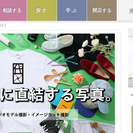
相談する
探す
学ぶ
開店する
撮影】