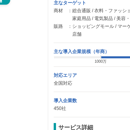
主なターゲット
商材 ：
総合通販 / 衣料・ファッショ
家庭用品 / 電気製品 / 美
販路 ：
ショッピングモール / マーケ
店舗
主な導入企業規模（年商）
1000万
対応エリア
全国対応
導入企業数
450社
サービス詳細