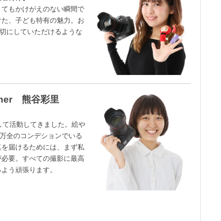
とてもかけがえのない瞬間で
けた、子ども特有の魅力。お
大切にしていただけるような
rapher 熊谷彩里
工・撮影企画】
して活動してきました。絵や
に万全のコンデションでいる
真を届けるためには、まず私
が必要。すべての撮影に最高
るよう頑張ります。