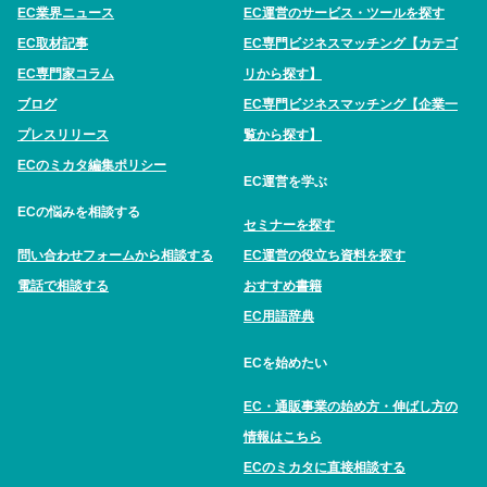
EC業界ニュース
EC運営のサービス・ツールを探す
EC取材記事
EC専門ビジネスマッチング【カテゴ
EC専門家コラム
リから探す】
ブログ
EC専門ビジネスマッチング【企業一
プレスリリース
覧から探す】
ECのミカタ編集ポリシー
EC運営を学ぶ
ECの悩みを相談する
セミナーを探す
問い合わせフォームから相談する
EC運営の役立ち資料を探す
電話で相談する
おすすめ書籍
EC用語辞典
ECを始めたい
EC・通販事業の始め方・伸ばし方の
情報はこちら
ECのミカタに直接相談する