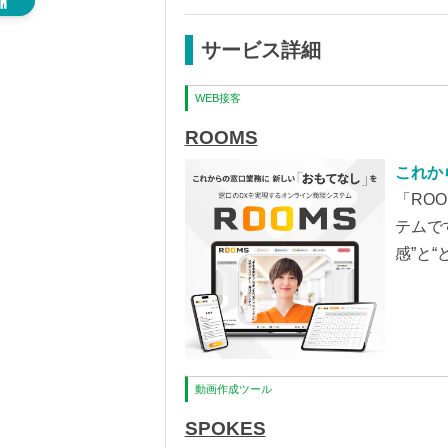
サービス詳細
WEB接客
ROOMS
これか
「RO
テムで
感”と
高い顧
動画作成ツール
SPOKES