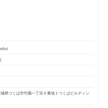
Act
立
32 茨城県つくば市竹園一丁目６番地１つくばビルディン