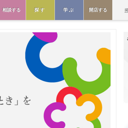
相談する
探す
学ぶ
開店する