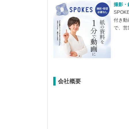
撮影・
SPOK
付き動
で、営
を効率
会社概要