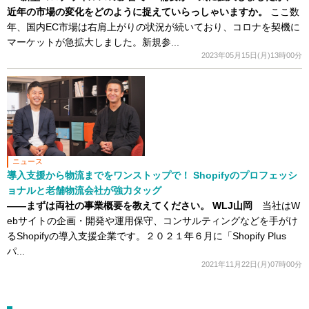
近年の市場の変化をどのように捉えていらっしゃいますか。
ここ数
年、国内EC市場は右肩上がりの状況が続いており、コロナを契機に
マーケットが急拡大しました。新規参...
2023年05月15日(月)13時00分
ニュース
導入支援から物流までをワンストップで！ Shopifyのプロフェッシ
ョナルと老舗物流会社が強力タッグ
――まずは両社の事業概要を教えてください。
WLJ山岡
当社はW
ebサイトの企画・開発や運用保守、コンサルティングなどを手がけ
るShopifyの導入支援企業です。２０２１年６月に「Shopify Plus
パ...
2021年11月22日(月)07時00分