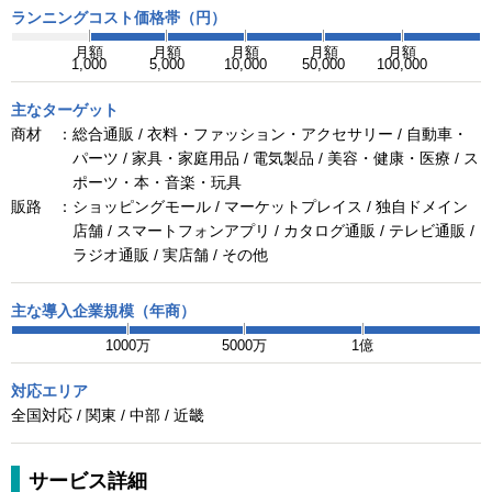
ランニングコスト価格帯（円）
月額
月額
月額
月額
月額
1,000
5,000
10,000
50,000
100,000
主なターゲット
商材 ：
総合通販 / 衣料・ファッション・アクセサリー / 自動車・
パーツ / 家具・家庭用品 / 電気製品 / 美容・健康・医療 / ス
ポーツ・本・音楽・玩具
販路 ：
ショッピングモール / マーケットプレイス / 独自ドメイン
店舗 / スマートフォンアプリ / カタログ通販 / テレビ通販 /
ラジオ通販 / 実店舗 / その他
主な導入企業規模（年商）
1000万
5000万
1億
対応エリア
全国対応 / 関東 / 中部 / 近畿
サービス詳細