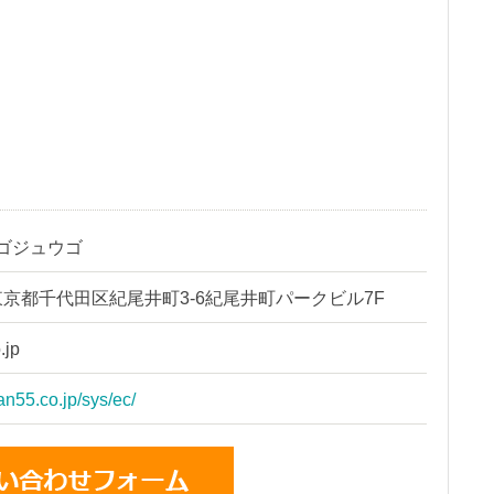
ゴジュウゴ
94 東京都千代田区紀尾井町3-6紀尾井町パークビル7F
.jp
an55.co.jp/sys/ec/