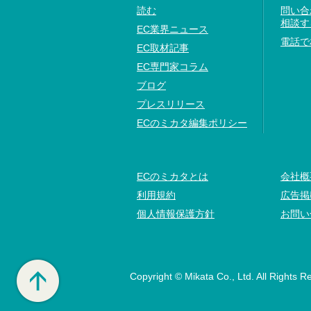
読む
問い合
相談す
EC業界ニュース
電話で
EC取材記事
EC専門家コラム
ブログ
プレスリリース
ECのミカタ編集ポリシー
ECのミカタとは
会社概
利用規約
広告掲
個人情報保護方針
お問い
Copyright © Mikata Co., Ltd. All Rights R