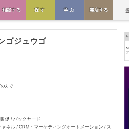
相談する
探す
学ぶ
開店する
ンゴジュウゴ
ブの力で
客販促 / バックヤード
ャネル / CRM・マーケティングオートメーション / ス