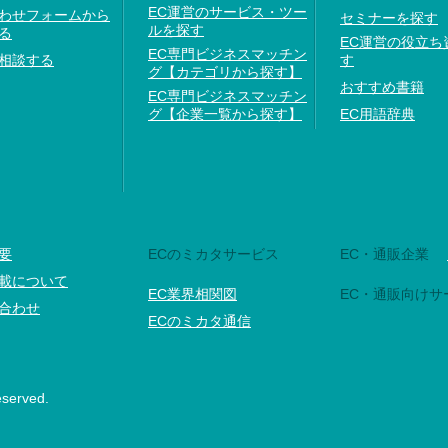
EC運営のサービス・ツー
わせフォームから
セミナーを探す
ルを探す
る
EC運営の役立ち
EC専門ビジネスマッチン
相談する
す
グ【カテゴリから探す】
おすすめ書籍
EC専門ビジネスマッチン
グ【企業一覧から探す】
EC用語辞典
要
ECのミカタサービス
EC・通販企業
載について
EC業界相関図
EC・通販向けサ
合わせ
ECのミカタ通信
eserved.