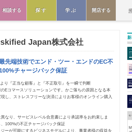
相談する
探す
学ぶ
開店する
新
iskified Japan株式会社
た最先端技術でエンド・ツー・エンドのEC不
100%チャージバック保証
技術により『正当な顧客』と『不正取引』を一瞬で判断
理のEコマースソリューションです。かご落ちの原因となる本
実現し、ストレスフリーな決済によりお客様のオンライン購入
は異なり、サービスレベル合意書により承認率をお約束しま
、100%の不正チャージバック保証
ロジーが可能にするビジネスモデルにより、事業者様の収益を