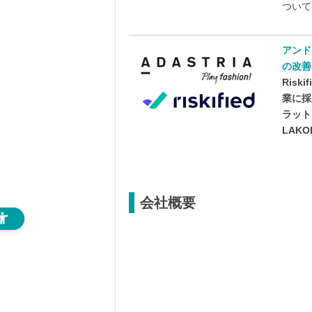
ついて
アンド
の改善
Ris
業に採
ラットフ
LAK
会社概要