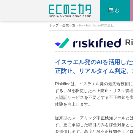
読む
トップ
企業一覧
Riskified Japan株式会社
R
イスラエル発のAIを活用し
正防止、リアルタイム判定、
Riskifiedは、イスラエル発の最先端
する、AIを駆使した不正防止・リスク管
人認証サービスを不要とする不正検知を
体験を向上します。
従来型のスコアリング不正検知ツールと
す。更に承認した取引のみを課金対象とし
を提供します。高度なAI不正検知テクノ