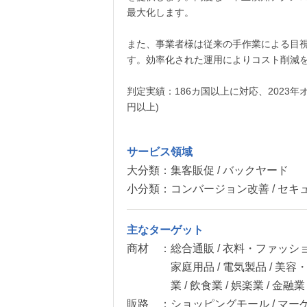
最大化します。
また、事業者様は従来の手作業による目
す。効率化された運用によりコスト削減
判定実績：186カ国以上に対応、2023年オン
円以上)
サービス領域
大分類：
集客販促 / バックヤード
小分類：
コンバージョン改善 / セキ
主なターゲット
商材 ：
総合通販 / 衣料・ファッショ
家庭用品 / 電気製品 / 美
業 / 飲食業 / 娯楽業 / 金融
販路 ：
ショッピングモール / マー