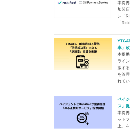
本提携
加盟店
ン「R
「Ris
YTG
率」改
本提携
ライン
援する
を管理
れている
ペイジ
ス」提
本提携
ットフ
上」を