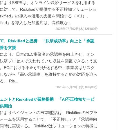
によりSBPSは、オンライン決済サービスを利用する
に対して、Riskifiedが提供する不正検知ソリューショ
iskified」の導入や活用の支援を開始する（※1）。
kified」を導入した加盟店は、高精度な...
2026年07月02日(木)12時00分
ATE、Riskifiedと提携 「決済成功率」向上と「承認
善を支援
により、日本のEC事業者の承認率を向上させ、オン
決済プロセスで失われていた収益を回復できるよう支
。ECにおける不正が巧妙化する中、事業者はリスク
しながら「高い承認率」を維持するための対応を迫ら
。 Ris...
2026年05月20日(水)16時00分
ェントとRiskifiedが業務提携 「AI不正検知サービ
供開始
によりペイジェントのEC加盟店は、RiskifiedのAIプラ
ォームを活用することで、「不正抑止」と「承認率向
同時に実現する。 Riskifiedはソリューションの特徴に