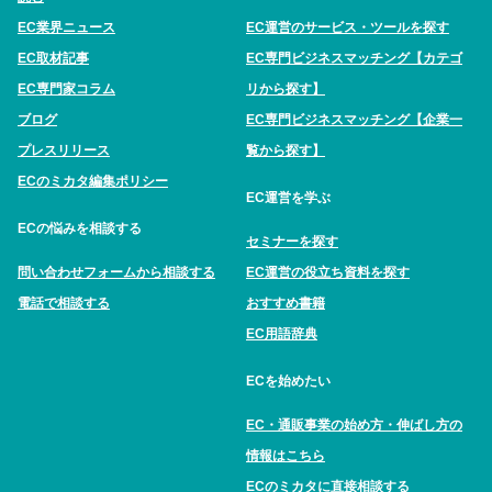
EC業界ニュース
EC運営のサービス・ツールを探す
EC取材記事
EC専門ビジネスマッチング【カテゴ
EC専門家コラム
リから探す】
ブログ
EC専門ビジネスマッチング【企業一
プレスリリース
覧から探す】
ECのミカタ編集ポリシー
EC運営を学ぶ
ECの悩みを相談する
セミナーを探す
問い合わせフォームから相談する
EC運営の役立ち資料を探す
電話で相談する
おすすめ書籍
EC用語辞典
ECを始めたい
EC・通販事業の始め方・伸ばし方の
情報はこちら
ECのミカタに直接相談する