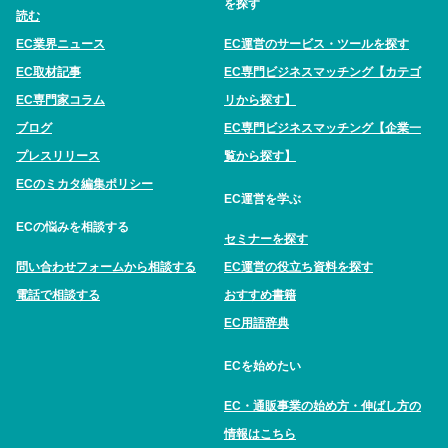
を探す
読む
EC業界ニュース
EC運営のサービス・ツールを探す
EC取材記事
EC専門ビジネスマッチング【カテゴ
EC専門家コラム
リから探す】
ブログ
EC専門ビジネスマッチング【企業一
プレスリリース
覧から探す】
ECのミカタ編集ポリシー
EC運営を学ぶ
ECの悩みを相談する
セミナーを探す
問い合わせフォームから相談する
EC運営の役立ち資料を探す
電話で相談する
おすすめ書籍
EC用語辞典
ECを始めたい
EC・通販事業の始め方・伸ばし方の
情報はこちら