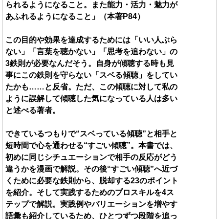
られるようになること。また能力・活力・魅力が
あふれるようになること」（本著P84）
この目的や効果を達成するためには「いい人ぶら
ない」「言葉を聴かない」「思考を追わない」の
3鉄則が必要なんだそう。自身が傾聴する時も見
事にこの鉄則を守らない「スベる傾聴」をしてい
たかも……と反省。ただ、この傾聴に対して私の
ように誤解して傾聴した気になっている人は多い
と述べる著者。
できているつもりで“スベっている傾聴”と相手と
短時間で心を通わせる“すごい傾聴”。本書では、
初めに同じシチュエーションで相手の反応がどう
違うかを漫画で解説。その後“すごい傾聴”へ近づ
くために必要な鉄則から、脱却する23のポイント
を紹介。そして実践するためのプロスキルを4ス
テップで解説。実践例やバリエーションを増やす
語彙も紹介しているため、ひとつずつ段階を追っ