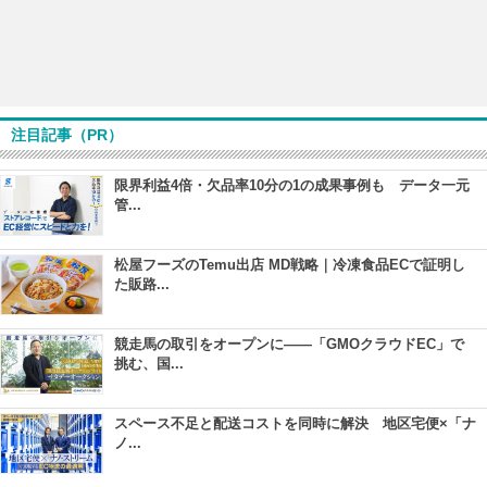
注目記事（PR）
限界利益4倍・欠品率10分の1の成果事例も データ一元
管...
松屋フーズのTemu出店 MD戦略｜冷凍食品ECで証明し
た販路...
競走馬の取引をオープンに――「GMOクラウドEC」で
挑む、国...
スペース不足と配送コストを同時に解決 地区宅便×「ナ
ノ...