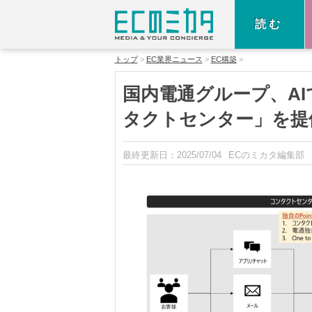
読む
トップ
EC業界ニュース
EC構築
国内電通グループ、AI
タクトセンター」を提
最終更新日：
2025/07/04
ECのミカタ編集部