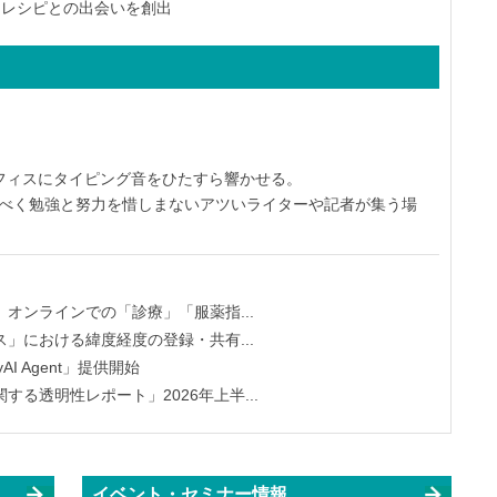
たなレシピとの出会いを創出
オフィスにタイピング音をひたすら響かせる。
すべく勉強と努力を惜しまないアツいライターや記者が集う場
オンラインでの「診療」「服薬指...
」における緯度経度の登録・共有...
yAI Agent」提供開始
る透明性レポート」2026年上半...
イベント・セミナー情報