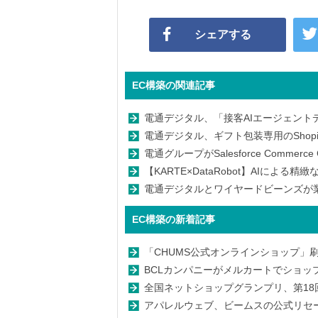
シェアする
EC構築の関連記事
電通デジタル、「接客AIエージェントデ
電通デジタル、ギフト包装専用のShopify
電通グループがSalesforce Commerce 
【KARTE×DataRobot】AIによ
電通デジタルとワイヤードビーンズが業
EC構築の新着記事
「CHUMS公式オンラインショップ」
BCLカンパニーがメルカートでショッ
全国ネットショップグランプリ、第18回グ
アパレルウェブ、ビームスの公式リセールサ