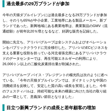
過去最多の29万ブランドが参加
今年の天猫ダブルイレブンには過去最多となる29万ブランドが参加
し、そのうち65%が中小企業、工業地帯にある製品メーカー、新ブ
ランドであった。新興地域にある農業地帯は、農業製品のGMV（流
通総額）が前年比20％増となるなど、好調な販売を記録した。
開始に先立ち、アリババグループは全システムおよびオペレーショ
ンをパブリッククラウドに完全移行した。アリババのECビジネスを
支える重要な役割を担っている河北省張北県にあるアリババクラウ
ドのデータセンターでは、再生可能エネルギーの利用により、
26,000トン以上の二酸化炭素排出量が削減された。
アリババグループ バイス・プレジデントの楊光氏は次のように述べ
ている。「今年の天猫ダブルイレブンでは、ダイナミックな中国の
消費経済を反映して、安定した質の高い成長を実現しました。今年
のフェスティバルは、持続可能な未来の構築に向けた当社の取り組
みの一環として、意義深い節目となりました」
目立つ新興ブランドの成長と若年顧客の増加