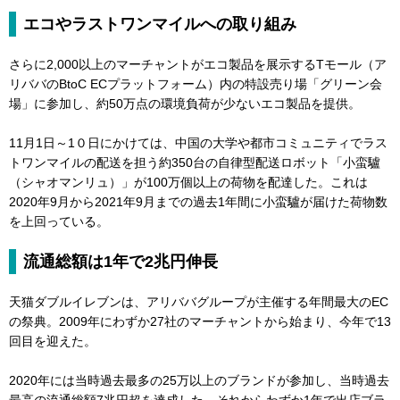
エコやラストワンマイルへの取り組み
さらに2,000以上のマーチャントがエコ製品を展示するTモール（ア
リババのBtoC ECプラットフォーム）内の特設売り場「グリーン会
場」に参加し、約50万点の環境負荷が少ないエコ製品を提供。
11月1日～1０日にかけては、中国の大学や都市コミュニティでラス
トワンマイルの配送を担う約350台の自律型配送ロボット「小蛮驢
（シャオマンリュ）」が100万個以上の荷物を配達した。これは
2020年9月から2021年9月までの過去1年間に小蛮驢が届けた荷物数
を上回っている。
流通総額は1年で2兆円伸長
天猫ダブルイレブンは、アリババグループが主催する年間最大のEC
の祭典。2009年にわずか27社のマーチャントから始まり、今年で13
回目を迎えた。
2020年には当時過去最多の25万以上のブランドが参加し、当時過去