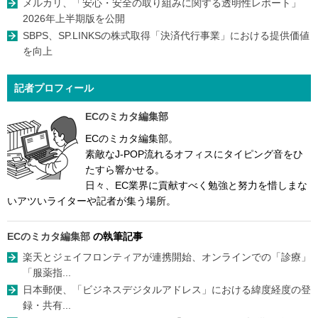
メルカリ、「安心・安全の取り組みに関する透明性レポート」
2026年上半期版を公開
SBPS、SP.LINKSの株式取得「決済代行事業」における提供価値
を向上
記者プロフィール
ECのミカタ編集部
ECのミカタ編集部。
素敵なJ-POP流れるオフィスにタイピング音をひ
たすら響かせる。
日々、EC業界に貢献すべく勉強と努力を惜しまな
いアツいライターや記者が集う場所。
ECのミカタ編集部
の執筆記事
楽天とジェイフロンティアが連携開始、オンラインでの「診療」
「服薬指...
日本郵便、「ビジネスデジタルアドレス」における緯度経度の登
録・共有...