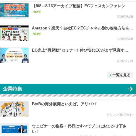
【8/8～8/16アーカイブ配信】ECフェスカンファレン...
NEW!
2026/08/08
Amazon？楽天？自社EC？ECチャネル別の攻略方法を...
NEW!
2026/08/08
EC売上“再起動”セミナー! 伸び悩むECがまず見直す...
2026/08/13
一覧を見る
企業特集
BtoBの海外展開といえば、アリババ
アリババ株式会社
ウェビナーの集客・代行はすべてプロにおまかせ下さ
い！