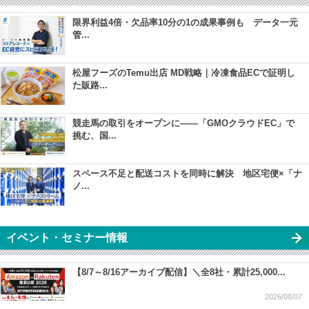
限界利益4倍・欠品率10分の1の成果事例も データ一元
管...
松屋フーズのTemu出店 MD戦略｜冷凍食品ECで証明し
た販路...
競走馬の取引をオープンに――「GMOクラウドEC」で
挑む、国...
スペース不足と配送コストを同時に解決 地区宅便×「ナ
ノ...
イベント・セミナー情報
【8/7～8/16アーカイブ配信】＼全8社・累計25,000...
2026/08/07