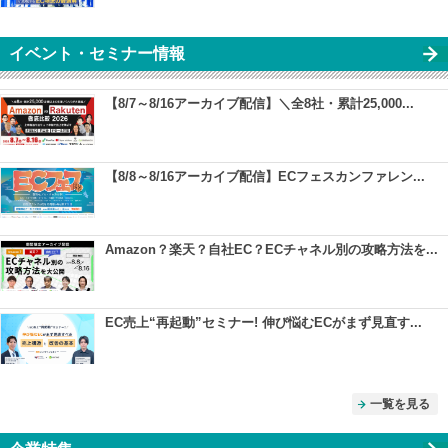
イベント・セミナー情報
【8/7～8/16アーカイブ配信】＼全8社・累計25,000...
【8/8～8/16アーカイブ配信】ECフェスカンファレン...
Amazon？楽天？自社EC？ECチャネル別の攻略方法を...
EC売上“再起動”セミナー! 伸び悩むECがまず見直す...
一覧を見る