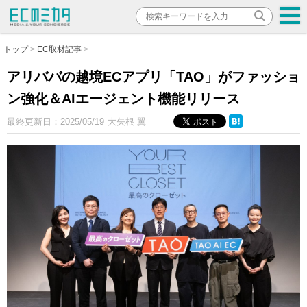
トップ
EC取材記事
アリババの越境ECアプリ「TAO」がファッショ
ン強化＆AIエージェント機能リリース
最終更新日：
2025/05/19
大矢根 翼