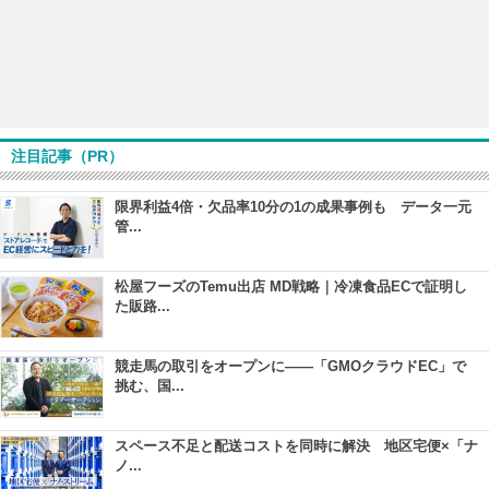
注目記事（PR）
限界利益4倍・欠品率10分の1の成果事例も データ一元
管...
松屋フーズのTemu出店 MD戦略｜冷凍食品ECで証明し
た販路...
競走馬の取引をオープンに――「GMOクラウドEC」で
挑む、国...
スペース不足と配送コストを同時に解決 地区宅便×「ナ
ノ...