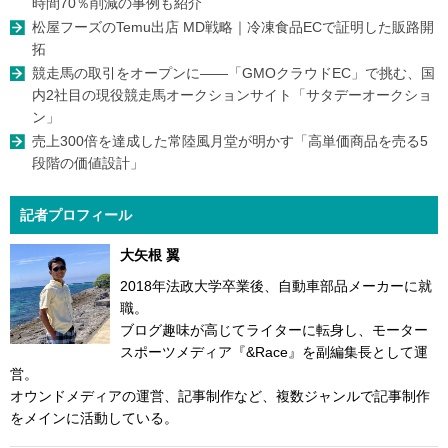
時間70％削減の事例も紹介
松屋フーズのTemu出店 MD戦略｜冷凍食品ECで証明した販路開
拓
競走馬の取引をオープンに――「GMOクラウドEC」で挑む、国
内2社目の現役競走馬オークションサイト「サタデーオークショ
ン」
売上300倍を達成した常陸風月堂が明かす「高単価商品を売る5
段階の価値設計」
記者プロフィール
大矢根 翼
2018年法政大学卒業後、自動車部品メーカーに就
職。
ブログ趣味が高じてライターに転身し、モーター
スポーツメディア『&Race』を副編集長として運
営。
オウンドメディアの運営、記事制作など、複数ジャンルで記事制作
をメインに活動している。