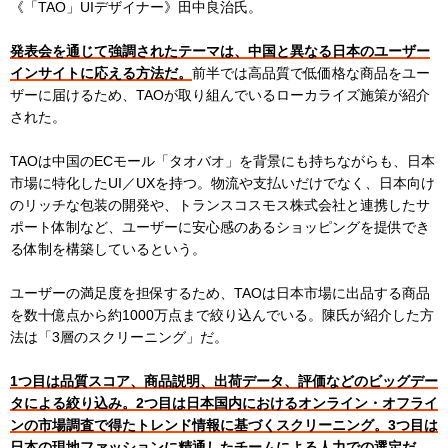
《「TAO」UIデザイナー》田中良治氏。
発表会を通じて強調されたテーマは、中国と異なる日本のユーザー
インサイトに応える方法だ。
前半では高品質で低価格な商品をユー
ザーに届けるため、TAOが取り組んでいるローカライズ施策が紹介
された。
TAOは中国のECモール「タオバオ」を背景にも持ちながらも、日本
市場に特化したUI／UXを持つ。物流や支払いだけでなく、日本向け
のリッチな包装の開発や、トランスコスモス株式会社と連携したサ
ポート体制など、ユーザーに安心感のあるショッピングを提供でき
る体制を構築しているという。
ユーザーの満足度を担保するため、TAOは日本市場に出品する商品
を数十億点から約1000万点まで絞り込んでいる。陳氏が紹介した方
法は「3層のスクリーニング」だ。
1つ目は品質スコア、商品説明、出荷データ、評価などのビッグデー
タによる絞り込み。2つ目は日本国内におけるオンライン・オフライ
ンの市場調査で得たトレンド情報に基づくスクリーニング。3つ目は
日本の現地ファッションに精通したチームによる人力での選定だ。