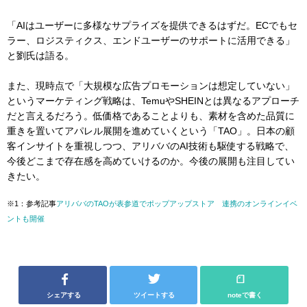
「AIはユーザーに多様なサプライズを提供できるはずだ。ECでもセ
ラー、ロジスティクス、エンドユーザーのサポートに活用できる」
と劉氏は語る。
また、現時点で「大規模な広告プロモーションは想定していない」
というマーケティング戦略は、TemuやSHEINとは異なるアプローチ
だと言えるだろう。低価格であることよりも、素材を含めた品質に
重きを置いてアパレル展開を進めていくという「TAO」。日本の顧
客インサイトを重視しつつ、アリババのAI技術も駆使する戦略で、
今後どこまで存在感を高めていけるのか。今後の展開も注目してい
きたい。
※1：参考記事
アリババのTAOが表参道でポップアップストア 連携のオンラインイベ
ントも開催
シェアする
ツイートする
noteで書く