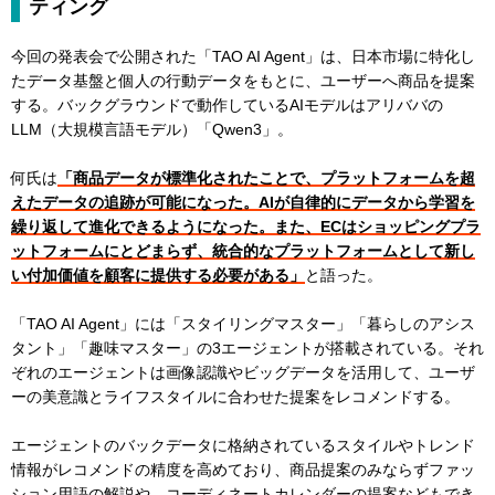
ティング
今回の発表会で公開された「TAO AI Agent」は、日本市場に特化し
たデータ基盤と個人の行動データをもとに、ユーザーへ商品を提案
する。バックグラウンドで動作しているAIモデルはアリババの
LLM（大規模言語モデル）「Qwen3」。
何氏は
「商品データが標準化されたことで、プラットフォームを超
えたデータの追跡が可能になった。AIが自律的にデータから学習を
繰り返して進化できるようになった。また、ECはショッピングプラ
ットフォームにとどまらず、統合的なプラットフォームとして新し
い付加価値を顧客に提供する必要がある」
と語った。
「TAO AI Agent」には「スタイリングマスター」「暮らしのアシス
タント」「趣味マスター」の3エージェントが搭載されている。それ
ぞれのエージェントは画像認識やビッグデータを活用して、ユーザ
ーの美意識とライフスタイルに合わせた提案をレコメンドする。
エージェントのバックデータに格納されているスタイルやトレンド
情報がレコメンドの精度を高めており、商品提案のみならずファッ
ション用語の解説や、コーディネートカレンダーの提案などもでき