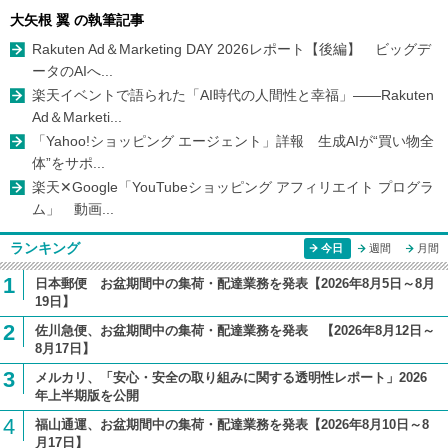
大矢根 翼 の執筆記事
Rakuten Ad＆Marketing DAY 2026レポート【後編】 ビッグデ
ータのAIへ...
楽天イベントで語られた「AI時代の人間性と幸福」――Rakuten
Ad＆Marketi...
「Yahoo!ショッピング エージェント」詳報 生成AIが“買い物全
体”をサポ...
楽天✕Google「YouTubeショッピング アフィリエイト プログラ
ム」 動画...
ランキング
今日
週間
月間
1
日本郵便 お盆期間中の集荷・配達業務を発表【2026年8月5日～8月
19日】
2
佐川急便、お盆期間中の集荷・配達業務を発表 【2026年8月12日～
8月17日】
3
メルカリ、「安心・安全の取り組みに関する透明性レポート」2026
年上半期版を公開
4
福山通運、お盆期間中の集荷・配達業務を発表【2026年8月10日～8
月17日】