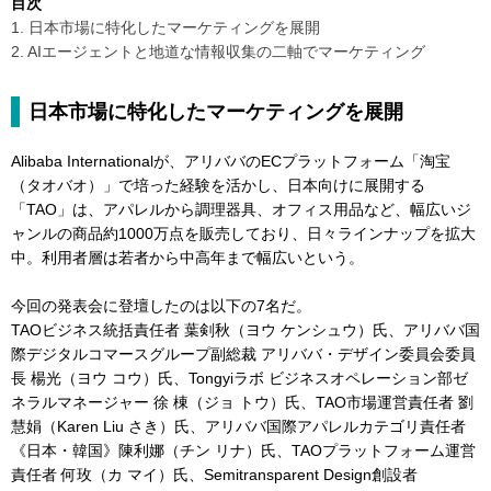
目次
1. 日本市場に特化したマーケティングを展開
2. AIエージェントと地道な情報収集の二軸でマーケティング
日本市場に特化したマーケティングを展開
Alibaba Internationalが、アリババのECプラットフォーム「淘宝
（タオバオ）」で培った経験を活かし、日本向けに展開する
「TAO」は、アパレルから調理器具、オフィス用品など、幅広いジ
ャンルの商品約1000万点を販売しており、日々ラインナップを拡大
中。利用者層は若者から中高年まで幅広いという。
今回の発表会に登壇したのは以下の7名だ。
TAOビジネス統括責任者 葉剣秋（ヨウ ケンシュウ）氏、アリババ国
際デジタルコマースグループ副総裁 アリババ・デザイン委員会委員
長 楊光（ヨウ コウ）氏、Tongyiラボ ビジネスオペレーション部ゼ
ネラルマネージャー 徐 棟（ジョ トウ）氏、TAO市場運営責任者 劉
慧娟（Karen Liu さき）氏、アリババ国際アパレルカテゴリ責任者
《日本・韓国》陳利娜（チン リナ）氏、TAOプラットフォーム運営
責任者 何玫（カ マイ）氏、Semitransparent Design創設者