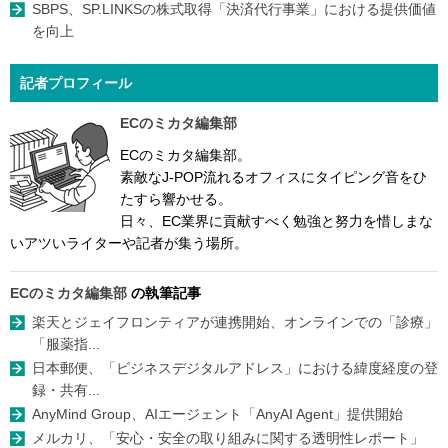
SBPS、SP.LINKSの株式取得「決済代行事業」における提供価値
を向上
記者プロフィール
ECのミカタ編集部
ECのミカタ編集部。
素敵なJ-POP流れるオフィスにタイピング音をひ
たすら響かせる。
日々、EC業界に貢献すべく勉強と努力を惜しまな
いアツいライターや記者が集う場所。
ECのミカタ編集部
の執筆記事
楽天とジェイフロンティアが連携開始、オンラインでの「診療」
「服薬指...
日本郵便、「ビジネスデジタルアドレス」における緯度経度の登
録・共有...
AnyMind Group、AIエージェント「AnyAI Agent」提供開始
メルカリ、「安心・安全の取り組みに関する透明性レポート」