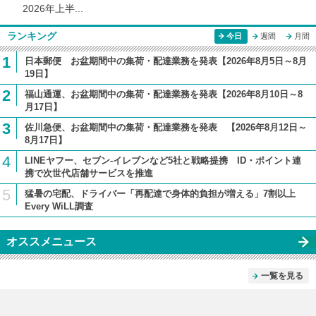
2026年上半...
ランキング
今日
週間
月間
1
日本郵便 お盆期間中の集荷・配達業務を発表【2026年8月5日～8月
19日】
2
福山通運、お盆期間中の集荷・配達業務を発表【2026年8月10日～8
月17日】
3
佐川急便、お盆期間中の集荷・配達業務を発表 【2026年8月12日～
8月17日】
4
LINEヤフー、セブン-イレブンなど5社と戦略提携 ID・ポイント連
携で次世代店舗サービスを推進
5
猛暑の宅配、ドライバー「再配達で身体的負担が増える」7割以上
Every WiLL調査
オススメニュース
一覧を見る