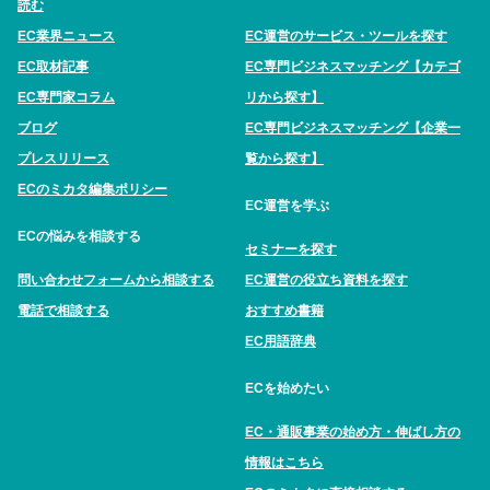
読む
EC業界ニュース
EC運営のサービス・ツールを探す
EC取材記事
EC専門ビジネスマッチング【カテゴ
EC専門家コラム
リから探す】
ブログ
EC専門ビジネスマッチング【企業一
プレスリリース
覧から探す】
ECのミカタ編集ポリシー
EC運営を学ぶ
ECの悩みを相談する
セミナーを探す
問い合わせフォームから相談する
EC運営の役立ち資料を探す
電話で相談する
おすすめ書籍
EC用語辞典
ECを始めたい
EC・通販事業の始め方・伸ばし方の
情報はこちら