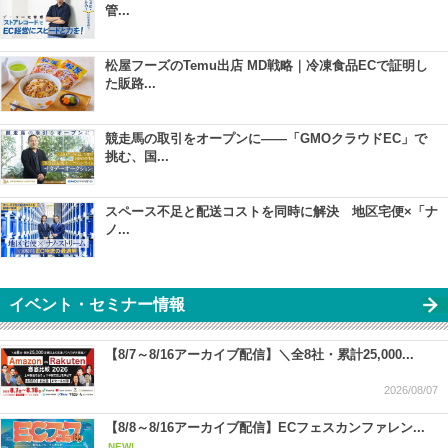
管...
松屋フーズのTemu出店 MD戦略｜冷凍食品ECで証明し
た販路...
競走馬の取引をオープンに――「GMOクラウドEC」で
挑む、国...
スペース不足と配送コストを同時に解決 地区宅便×「ナ
ノ...
イベント・セミナー情報
【8/7～8/16アーカイブ配信】＼全8社・累計25,000...
2026/08/07
【8/8～8/16アーカイブ配信】ECフェスカンファレン...
NEW!