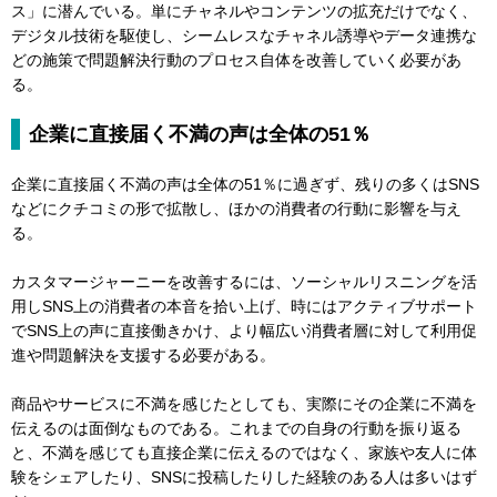
ス」に潜んでいる。単にチャネルやコンテンツの拡充だけでなく、
デジタル技術を駆使し、シームレスなチャネル誘導やデータ連携な
どの施策で問題解決行動のプロセス自体を改善していく必要があ
る。
企業に直接届く不満の声は全体の51％
企業に直接届く不満の声は全体の51％に過ぎず、残りの多くはSNS
などにクチコミの形で拡散し、ほかの消費者の行動に影響を与え
る。
カスタマージャーニーを改善するには、ソーシャルリスニングを活
用しSNS上の消費者の本音を拾い上げ、時にはアクティブサポート
でSNS上の声に直接働きかけ、より幅広い消費者層に対して利用促
進や問題解決を支援する必要がある。
商品やサービスに不満を感じたとしても、実際にその企業に不満を
伝えるのは面倒なものである。これまでの自身の行動を振り返る
と、不満を感じても直接企業に伝えるのではなく、家族や友人に体
験をシェアしたり、SNSに投稿したりした経験のある人は多いはず