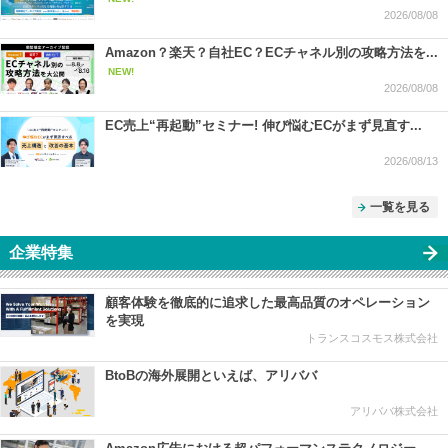
2026/08/08
Amazon？楽天？自社EC？ECチャネル別の攻略方法を...
NEW!
2026/08/08
EC売上“再起動”セミナー! 伸び悩むECがまず見直す...
2026/08/13
一覧を見る
企業特集
顧客体験を徹底的に追求した最高品質のオペレーション
を実現
トランスコスモス株式会社
BtoBの海外展開といえば、アリババ
アリババ株式会社