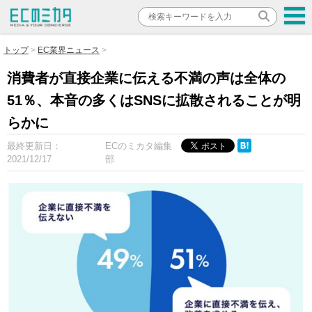
トップ
EC業界ニュース
消費者が直接企業に伝える不満の声は全体の
51％、本音の多くはSNSに拡散されることが明
らかに
最終更新日：
ECのミカタ編集
2021/12/17
部