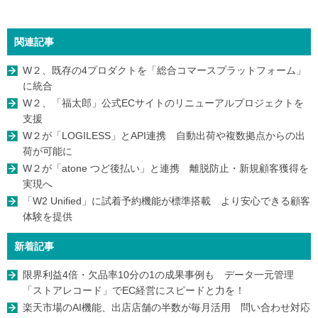
関連記事
W２、既存の4プロダクトを「総合コマースプラットフォーム」
に統合
W２、「福太郎」公式ECサイトのリニューアルプロジェクトを
支援
W２が「LOGILESS」とAPI連携 自動出荷や複数拠点からの出
荷が可能に
W２が「atone つど後払い」と連携 離脱防止・新規顧客獲得を
実現へ
「W2 Unified」に試着予約機能が標準搭載 より安心できる顧客
体験を提供
新着記事
限界利益4倍・欠品率10分の1の成果事例も データ一元管理
「ストアレコード」でEC経営にスピードと力を！
楽天市場のAI機能、出店店舗の半数が毎月活用 問い合わせ対応