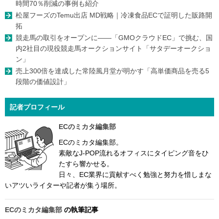
時間70％削減の事例も紹介
松屋フーズのTemu出店 MD戦略｜冷凍食品ECで証明した販路開
拓
競走馬の取引をオープンに――「GMOクラウドEC」で挑む、国
内2社目の現役競走馬オークションサイト「サタデーオークショ
ン」
売上300倍を達成した常陸風月堂が明かす「高単価商品を売る5
段階の価値設計」
記者プロフィール
ECのミカタ編集部
ECのミカタ編集部。
素敵なJ-POP流れるオフィスにタイピング音をひ
たすら響かせる。
日々、EC業界に貢献すべく勉強と努力を惜しまな
いアツいライターや記者が集う場所。
ECのミカタ編集部
の執筆記事