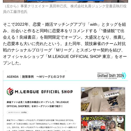
（左から）事業クリエイター 真⽥幹⼰氏、株式会社丸善ジュンク堂書店執行役
員の工藤淳也氏
そこで2022年、恋愛・婚活マッチングアプリ「with」とタッグを組
み、出会いと作ると同時に恋愛本をリコメンドする「“価値観”で出
会える！良縁書店」を期間限定でオープン。大盛況となり、推薦し
た恋愛本も大いに売れたという。また同年、競技麻雀のチーム対抗
戦のナショナルプロリーグ「Mリーグ」とスポンサー契約を結び、
オフィシャルショップ「M.LEAGUE OFFICIAL SHOP 東京」をオー
プンした。