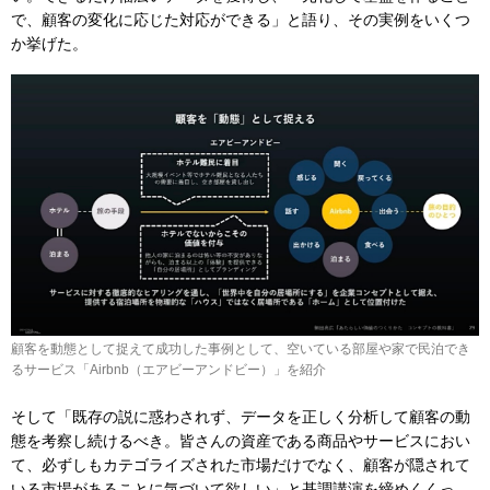
で、顧客の変化に応じた対応ができる」と語り、その実例をいくつ
か挙げた。
顧客を動態として捉えて成功した事例として、空いている部屋や家で民泊でき
るサービス「Airbnb（エアビーアンドビー）」を紹介
そして「既存の説に惑わされず、データを正しく分析して顧客の動
態を考察し続けるべき。皆さんの資産である商品やサービスにおい
て、必ずしもカテゴライズされた市場だけでなく、顧客が隠されて
いる市場があることに気づいて欲しい」と基調講演を締めくくっ