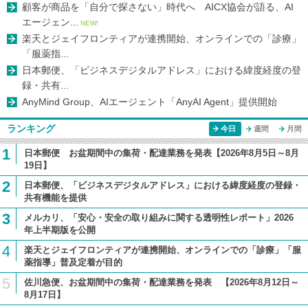
顧客が商品を「自分で探さない」時代へ AICX協会が語る、AI
エージェン...
NEW!
楽天とジェイフロンティアが連携開始、オンラインでの「診療」
「服薬指...
日本郵便、「ビジネスデジタルアドレス」における緯度経度の登
録・共有...
AnyMind Group、AIエージェント「AnyAI Agent」提供開始
ランキング
今日
週間
月間
1
日本郵便 お盆期間中の集荷・配達業務を発表【2026年8月5日～8月
19日】
2
日本郵便、「ビジネスデジタルアドレス」における緯度経度の登録・
共有機能を提供
3
メルカリ、「安心・安全の取り組みに関する透明性レポート」2026
年上半期版を公開
4
楽天とジェイフロンティアが連携開始、オンラインでの「診療」「服
薬指導」普及定着が目的
5
佐川急便、お盆期間中の集荷・配達業務を発表 【2026年8月12日～
8月17日】