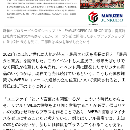
麻雀のプロリーグの公式ショップ「M.LEAGUE OFFICIAL SHOP 東京」提案時
は社内で反対の声も多かったが、オープン前に開催したポップアップショップ
に並ぶ列の長さを見て、工藤氏は成功を確信したという
2023年には若い世代に人気の詩人・最果タヒ氏を店長に迎え 「最果
タヒ書店」を開催した。このイベントも大盛況で、最果氏ばかりで
なく同氏が推薦した本も売れ、イベント用に開発したオリジナル商
品のいくつかは、現在でも売れ続けているという。こうした体験施
策でのWEBやコマースの連動の立ち位置について質問されると、工
藤氏は以下のように答えた。
「ユニファイドという言葉とも関連するが、こういう時代だからこ
そ、リアルとWEBの役割をより強く意識することが必要。僕はリア
ルの役割はゼロからプラスを作ることであり、WEBの役割はマイナ
スをゼロにすることだと考えている。例えばリアル書店では、未知
の本との出会いが、新しい価値観をプラスしてくれることがある。