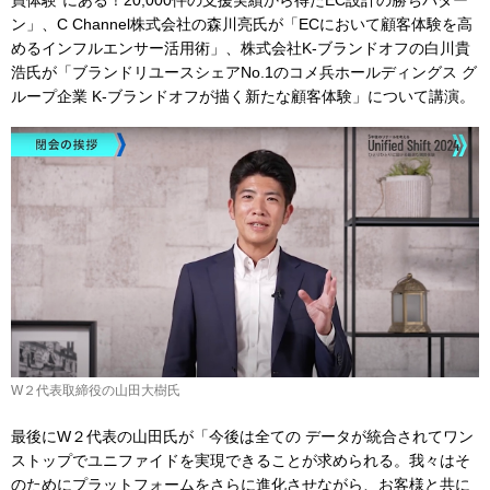
買体験”にある！20,000件の支援実績から得たEC設計の勝ちパター
ン」、C Channel株式会社の森川亮氏が「ECにおいて顧客体験を高
めるインフルエンサー活用術」、株式会社K-ブランドオフの白川貴
浩氏が「ブランドリユースシェアNo.1のコメ兵ホールディングス グ
ループ企業 K‐ブランドオフが描く新たな顧客体験」について講演。
W２代表取締役の山田大樹氏
最後にW２代表の山田氏が「今後は全ての データが統合されてワン
ストップでユニファイドを実現できることが求められる。我々はそ
のためにプラットフォームをさらに進化させながら、お客様と共に