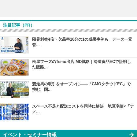
注目記事（PR）
限界利益4倍・欠品率10分の1の成果事例も データ一元
管...
松屋フーズのTemu出店 MD戦略｜冷凍食品ECで証明し
た販路...
競走馬の取引をオープンに――「GMOクラウドEC」で
挑む、国...
スペース不足と配送コストを同時に解決 地区宅便×「ナ
ノ...
イベント・セミナー情報