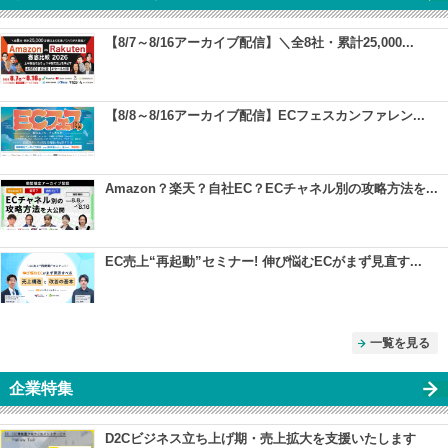
【8/7～8/16アーカイブ配信】＼全8社・累計25,000...
【8/8～8/16アーカイブ配信】ECフェスカンファレン...
Amazon？楽天？自社EC？ECチャネル別の攻略方法を...
EC売上“再起動”セミナー! 伸び悩むECがまず見直す...
一覧を見る
企業特集
D2Cビジネス立ち上げ期・売上拡大を支援いたします