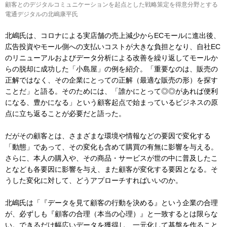
顧客とのデジタルコミュニケーションを起点とした戦略策定を得意分野とする
電通デジタルの北嶋康平氏
北嶋氏は、コロナによる実店舗の売上減少からECモールに進出後、
広告投資やモール側への支払いコストが大きな負担となり、自社EC
のリニューアルおよびデータ分析による改善を繰り返してモールか
らの脱却に成功した「小島屋」の例を紹介。「重要なのは、販売の
正解ではなく、その企業にとっての正解（最適な販売の形）を探す
ことだ」と語る。そのためには、「誰かにとって◎◎があれば便利
になる、豊かになる」という顧客起点で始まっているビジネスの原
点に立ち返ることが必要だと語った。
だがその顧客とは、さまざまな環境や情報などの要因で変化する
「動態」であって、その変化も含めて購買の有無に影響を与える。
さらに、本人の購入や、その商品・サービスが世の中に普及したこ
となども各要因に影響を与え、また顧客が変化する要因となる。そ
うした変化に対して、どうアプローチすればいいのか。
北嶋氏は「『データを見て顧客の行動を決める』という企業の合理
が、必ずしも『顧客の合理（本当の心理）』と一致するとは限らな
い。できるだけ幅広いデータを獲得し、一元化して基盤を作ること