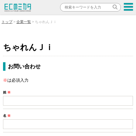
トップ
企業一覧
ちゃれんＪｉ
ちゃれんＪｉ
お問い合わせ
※
は必須入力
姓
※
名
※