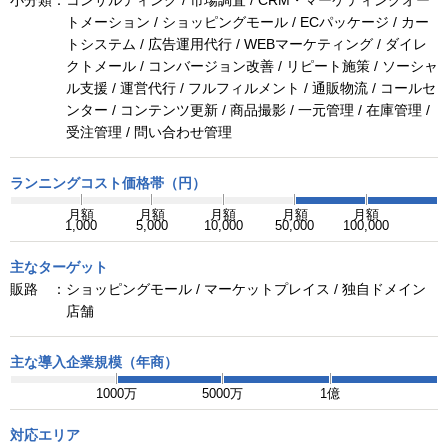
小分類：
コンサルティング / 市場調査 / CRM・マーケティングオー
トメーション / ショッピングモール / ECパッケージ / カー
トシステム / 広告運用代行 / WEBマーケティング / ダイレ
クトメール / コンバージョン改善 / リピート施策 / ソーシャ
ル支援 / 運営代行 / フルフィルメント / 通販物流 / コールセ
ンター / コンテンツ更新 / 商品撮影 / 一元管理 / 在庫管理 /
受注管理 / 問い合わせ管理
ランニングコスト価格帯（円）
月額
月額
月額
月額
月額
1,000
5,000
10,000
50,000
100,000
主なターゲット
販路 ：
ショッピングモール / マーケットプレイス / 独自ドメイン
店舗
主な導入企業規模（年商）
1000万
5000万
1億
対応エリア