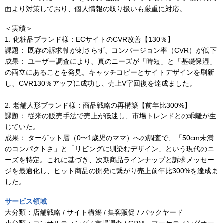
面より対策しており、個人情報の取り扱いも厳重に対応。
＜実績＞
1. 化粧品ブランド様：ECサイトのCVR改善【130％】
課題： 既存の訴求軸が刺さらず、コンバージョン率（CVR）が低下
成果： ユーザー調査により、真のニーズが「時短」と「基礎保湿」
の両立にあることを発見。キャッチコピーとサイトデザインを刷新
し、CVR130％アップに成功し、売上V字回復を達成ました。
2. 老舗人形ブランド様：商品戦略の再構築【前年比300%】
課題： 従来の販売手法で売上が低迷し、市場トレンドとの乖離が生
じていた。
成果： ターゲット層（0〜1歳児のママ）への調査で、「50cm未満
のコンパクトさ」と「リビングに馴染むデザイン」という現代のニ
ーズを特定。これに基づき、次期商品ラインナップと訴求メッセー
ジを最適化し、ヒット商品の開発に繋がり売上前年比300%を達成ま
した。
サービス領域
大分類：
店舗戦略 / サイト構築 / 集客販促 / バックヤード