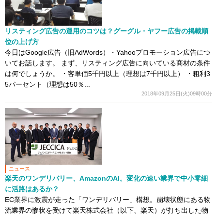
リスティング広告の運用のコツは？グーグル・ヤフー広告の掲載順
位の上げ方
今日はGoogle広告（旧AdWords）・Yahooプロモーション広告につ
いてお話します。 まず、リスティング広告に向いている商材の条件
は何でしょうか。 ・客単価5千円以上（理想は7千円以上） ・粗利3
5パーセント（理想は50％...
2018年09月25日(火)09時00分
ニュース
楽天のワンデリバリー、AmazonのAI。変化の速い業界で中小零細
に活路はあるか？
EC業界に激震が走った「ワンデリバリー」構想。崩壊状態にある物
流業界の惨状を受けて楽天株式会社（以下、楽天）が打ち出した物