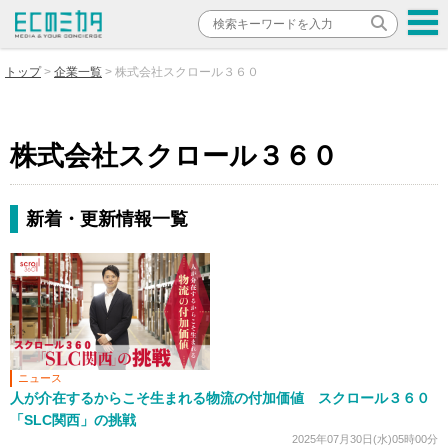
トップ
企業一覧
株式会社スクロール３６０
株式会社スクロール３６０
新着・更新情報一覧
ニュース
人が介在するからこそ生まれる物流の付加価値 スクロール３６０
「SLC関西」の挑戦
2025年07月30日(水)05時00分