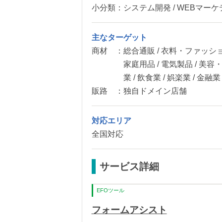
小分類：
システム開発 / WEBマーケ
主なターゲット
商材 ：
総合通販 / 衣料・ファッショ
家庭用品 / 電気製品 / 美
業 / 飲食業 / 娯楽業 / 金融
販路 ：
独自ドメイン店舗
対応エリア
全国対応
サービス詳細
EFOツール
フォームアシスト