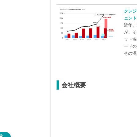
クレジ
ェント
近年、
が、そ
ット協
ードの
その深.
会社概要