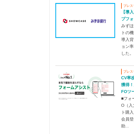
プレス
【導入
プフォ
みずほ
トの機
導入背
ョン率
した。こ
プレス
CV率
獲得！
FOツ
■フォ
O（入
ト購入
会員登
助...