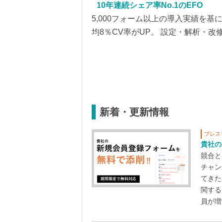
10年連続シェア率No.1のEFO
5,000フォーム以上の導入実績を
均8％CV率がUP。 設定・解析・
新着・更新情報
プレス
貴社の
競合と
チャン
てきた
関する
員が増え