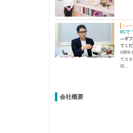
ニュー
ECで
―ギフ
てくだ
0周年
てカタ
担...
会社概要