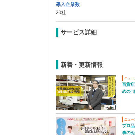
導入企業数
20社
サービス詳細
新着・更新情報
ニュー
百貨店
めの“
ニュー
プロ品
事のぬ