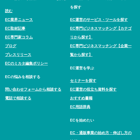
を探す
読む
EC業界ニュース
EC運営のサービス・ツールを探す
EC取材記事
EC専門ビジネスマッチング【カテゴ
EC専門家コラム
リから探す】
ブログ
EC専門ビジネスマッチング【企業一
プレスリリース
覧から探す】
ECのミカタ編集ポリシー
EC運営を学ぶ
ECの悩みを相談する
セミナーを探す
問い合わせフォームから相談する
EC運営の役立ち資料を探す
電話で相談する
おすすめ書籍
EC用語辞典
ECを始めたい
EC・通販事業の始め方・伸ばし方の