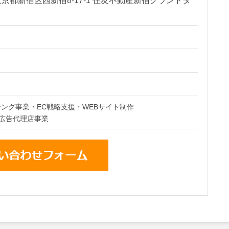
5 東京都新宿区西新宿8-17-1 住友不動産新宿グランドタ
シング事業・EC戦略支援・WEBサイト制作
広告代理店事業