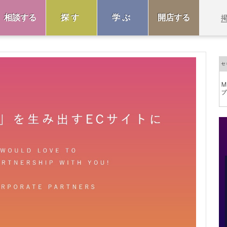
相談する
探す
学ぶ
開店する