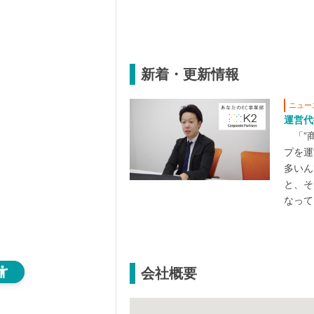
新着・更新情報
ニュー
運営代
「”商
プを運
多いん
と、そ
なって
会社概要