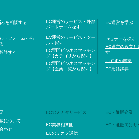
EC運営のサービス・外部
悩みを相談する
EC運営を学ぶ
パートナーを探す
EC運営のサービス・ツー
わせフォームから
セミナーを探す
ルを探す
る
EC運営の役立ち
EC専門ビジネスマッチン
相談する
す
グ【カテゴリから探す】
おすすめ書籍
EC専門ビジネスマッチン
グ【企業一覧から探す】
EC用語辞典
要
ECのミカタサービス
EC・通販企業
載について
EC業界相関図
EC・通販向けサ
合わせ
ECのミカタ通信