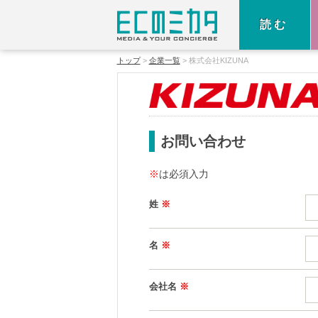
読む
トップ
企業一覧
株式会社KIZUNA
お問い合わせ
※
は必須入力
姓
※
名
※
会社名
※