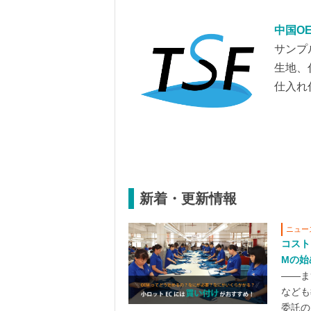
中国O
サンプ
生地、
仕入れ
新着・更新情報
ニュー
コスト
Mの始
――ま
なども
委託の