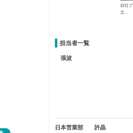
自社ブ
立...
担当者一覧
張波
日本営業部 許晶