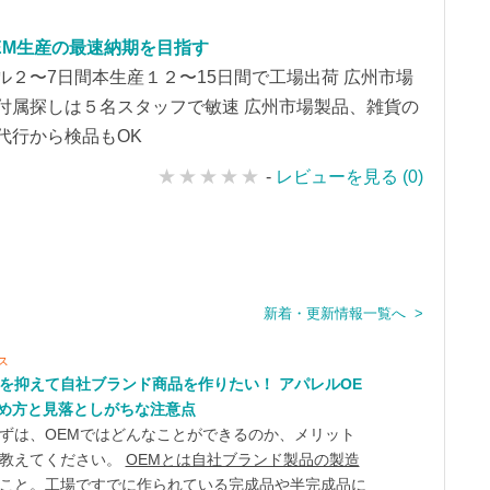
EM生産の最速納期を目指す
ル２〜7日間本生産１２〜15日間で工場出荷 広州市場
付属探しは５名スタッフで敏速 広州市場製品、雑貨の
代行から検品もOK
-
レビューを見る (0)
新着・更新情報一覧へ >
ス
を抑えて自社ブランド商品を作りたい！ アパレルOE
め方と見落としがちな注意点
ずは、OEMではどんなことができるのか、メリット
教えてください。
OEMとは自社ブランド製品の製造
こと。
工場ですでに作られている完成品や半完成品に