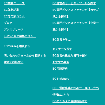
EC業界ニュース
EC運営のサービス・ツールを探す
EC取材記事
EC専門ビジネスマッチング【カテゴ
EC専門家コラム
リから探す】
ブログ
EC専門ビジネスマッチング【企業一
プレスリリース
覧から探す】
ECのミカタ編集ポリシー
EC運営を学ぶ
ECの悩みを相談する
セミナーを探す
問い合わせフォームから相談する
EC運営の役立ち資料を探す
電話で相談する
おすすめ書籍
EC用語辞典
ECを始めたい
EC・通販事業の始め方・伸ばし方の
情報はこちら
ECのミカタに直接相談する