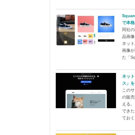
Squ
で本格
同社の
品画像
ネット
画像が
た「Squ
ネット
ス」を
このサ
の販売
える。
できた
ておくこ