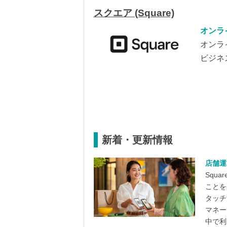
スクエア (Square)
オンラ
オンラ
ビジネ
新着・更新情報
店舗運
Squ
ことを
タッチ
マネー
中で利用