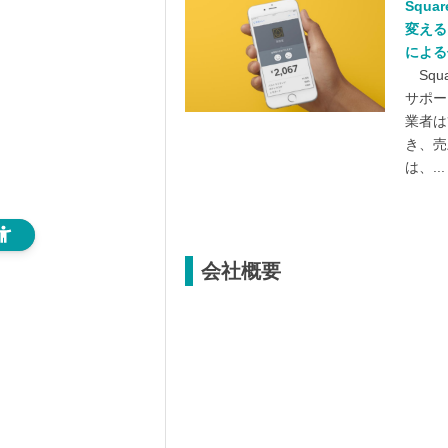
Squ
変える
による
Squ
サポー
業者は
き、売
は、...
会社概要